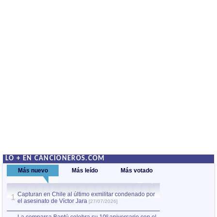
LO + EN CANCIONEROS.COM
Más nuevo
Más leído
Más votado
Capturan en Chile al último exmilitar condenado por
La comparsa Bantú
1
el asesinato de Víctor Jara
mayor desfile de
1
[27/07/2026]
hecho fuera de U
por Manel Gausachs