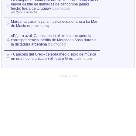
La comparsa Bantú celebra su 10º aniversario con el
mayor desfile de llamadas de candombe jamás
2
Capturan en Chile
2
hecho fuera de Uruguay
[25/07/2026]
el asesinato de Ví
por Manel Gausachs
Margarita Laso lleva la música ecuatoriana a La Mar
3
de Músicas
[22/07/2026]
«Pájaro azul. Cartas desde el exilio» recupera la
4
correspondencia inédita de Mercedes Sosa durante
la dictadura argentina
[21/07/2026]
«Cançons del Grec» celebra medio siglo de música
5
en una noche única en el Teatre Grec
[21/07/2026]
PUBLICIDAD