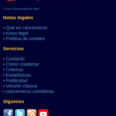
© 2026 CANCIONEROS.COM
Notas legales
•
Qué es cancioneros
•
Aviso legal
•
Política de cookies
Servicios
•
Contacto
•
Cómo colaborar
•
Criterios
•
Estadísticas
•
Publicidad
•
Versión clásica
•
cancioneros.com/letras
Síguenos