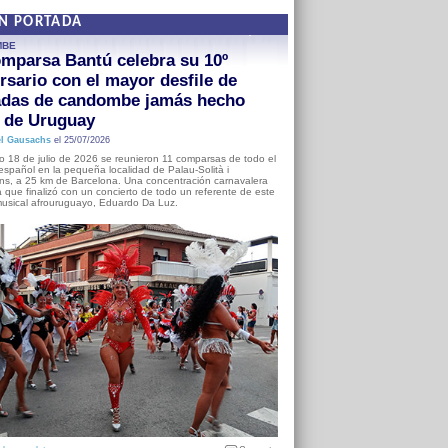
EN PORTADA
MBE
mparsa Bantú celebra su 10º
rsario con el mayor desfile de
adas de candombe jamás hecho
a de Uruguay
l Gausachs
el 25/07/2026
o 18 de julio de 2026 se reunieron 11 comparsas de todo el
o español en la pequeña localidad de Palau-Solità i
s, a 25 km de Barcelona. Una concentración carnavalera
 que finalizó con un concierto de todo un referente de este
usical afrouruguayo, Eduardo Da Luz.