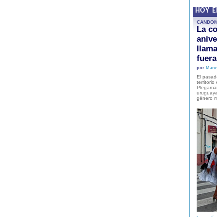
HOY 
CANDO
La co
anive
llam
fuer
por
Mane
El pasad
territori
Plegaman
uruguaya
género m