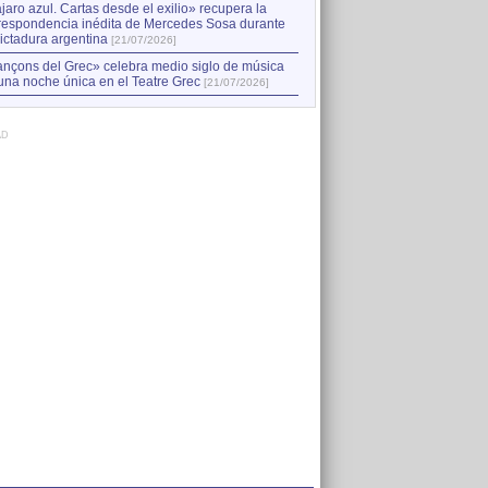
jaro azul. Cartas desde el exilio» recupera la
respondencia inédita de Mercedes Sosa durante
dictadura argentina
[21/07/2026]
nçons del Grec» celebra medio siglo de música
una noche única en el Teatre Grec
[21/07/2026]
AD