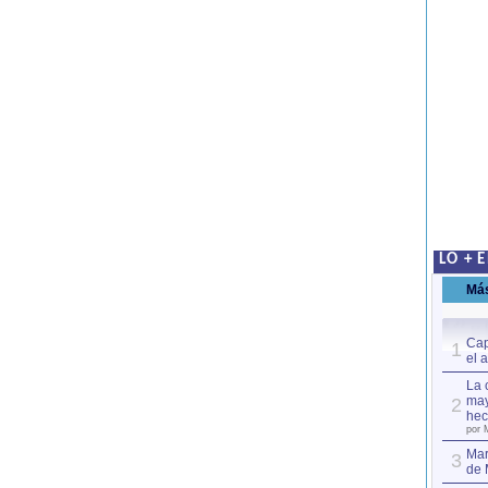
LO + 
Má
Cap
1
el 
La 
may
2
hec
por 
Mar
3
de 