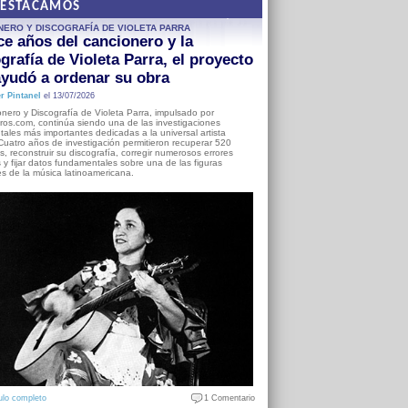
DESTACAMOS
NERO Y DISCOGRAFÍA DE VIOLETA PARRA
e años del cancionero y la
grafía de Violeta Parra, el proyecto
yudó a ordenar su obra
r Pintanel
el 13/07/2026
nero y Discografía de Violeta Parra, impulsado por
ros.com, continúa siendo una de las investigaciones
ales más importantes dedicadas a la universal artista
Cuatro años de investigación permitieron recuperar 520
, reconstruir su discografía, corregir numerosos errores
s y fijar datos fundamentales sobre una de las figuras
es de la música latinoamericana.
ulo completo
1 Comentario