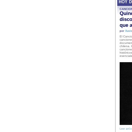
HOY 
CANCIO
Quinc
disco
que a
por
Xavie
El Cancio
cancione
document
chilena. 
canciones
histórico
esencial
Leer artíc