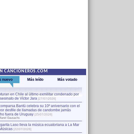
EN CANCIONEROS.COM
s nuevo
Más leído
Más votado
turan en Chile al último exmilitar condenado por
La comparsa Bantú celebra s
asesinato de Víctor Jara
mayor desfile de llamadas
1
[27/07/2026]
hecho fuera de Uruguay
[25
comparsa Bantú celebra su 10º aniversario con el
por Manel Gausachs
or desfile de llamadas de candombe jamás
Capturan en Chile al último
2
ho fuera de Uruguay
[25/07/2026]
el asesinato de Víctor Jara
[
Manel Gausachs
garita Laso lleva la música ecuatoriana a La Mar
Músicas
[22/07/2026]