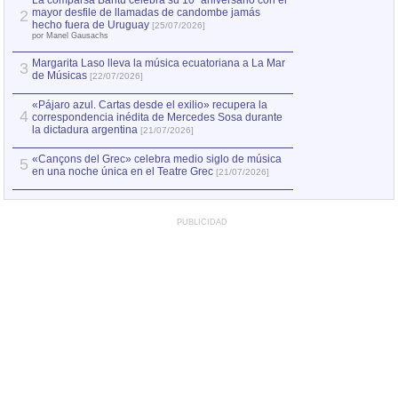
La comparsa Bantú celebra su 10º aniversario con el
mayor desfile de llamadas de candombe jamás
2
hecho fuera de Uruguay
[25/07/2026]
por Manel Gausachs
Margarita Laso lleva la música ecuatoriana a La Mar
3
de Músicas
[22/07/2026]
«Pájaro azul. Cartas desde el exilio» recupera la
4
correspondencia inédita de Mercedes Sosa durante
la dictadura argentina
[21/07/2026]
«Cançons del Grec» celebra medio siglo de música
5
en una noche única en el Teatre Grec
[21/07/2026]
PUBLICIDAD