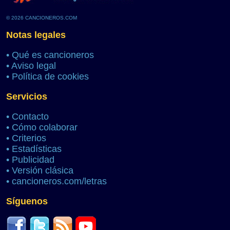
© 2026 CANCIONEROS.COM
Notas legales
•
Qué es cancioneros
•
Aviso legal
•
Política de cookies
Servicios
•
Contacto
•
Cómo colaborar
•
Criterios
•
Estadísticas
•
Publicidad
•
Versión clásica
•
cancioneros.com/letras
Síguenos