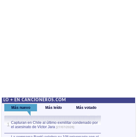
LO + EN CANCIONEROS.COM
Más nuevo
Más leído
Más votado
Capturan en Chile al último exmilitar condenado por
Capturan en Chile
1
1
el asesinato de Víctor Jara
el asesinato de Ví
[27/07/2026]