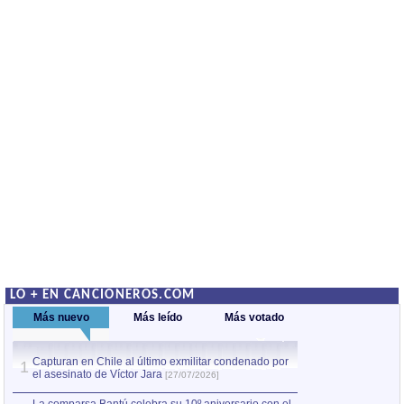
LO + EN CANCIONEROS.COM
Más nuevo
Más leído
Más votado
Capturan en Chile al último exmilitar condenado por
La comparsa Bantú
1
el asesinato de Víctor Jara
mayor desfile de
1
[27/07/2026]
hecho fuera de U
por Manel Gausachs