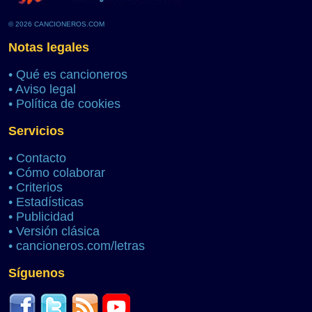
© 2026 CANCIONEROS.COM
Notas legales
•
Qué es cancioneros
•
Aviso legal
•
Política de cookies
Servicios
•
Contacto
•
Cómo colaborar
•
Criterios
•
Estadísticas
•
Publicidad
•
Versión clásica
•
cancioneros.com/letras
Síguenos