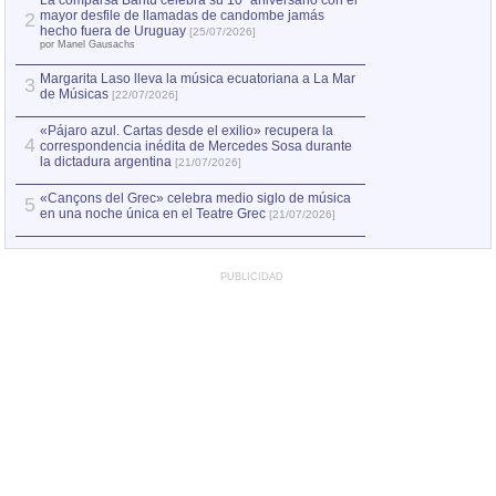
La comparsa Bantú celebra su 10º aniversario con el
mayor desfile de llamadas de candombe jamás
2
Capturan en Chile
2
hecho fuera de Uruguay
[25/07/2026]
el asesinato de Ví
por Manel Gausachs
Margarita Laso lleva la música ecuatoriana a La Mar
3
de Músicas
[22/07/2026]
«Pájaro azul. Cartas desde el exilio» recupera la
4
correspondencia inédita de Mercedes Sosa durante
la dictadura argentina
[21/07/2026]
«Cançons del Grec» celebra medio siglo de música
5
en una noche única en el Teatre Grec
[21/07/2026]
PUBLICIDAD