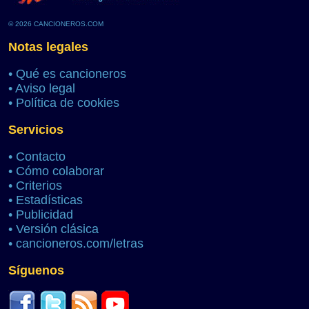
© 2026 CANCIONEROS.COM
Notas legales
•
Qué es cancioneros
•
Aviso legal
•
Política de cookies
Servicios
•
Contacto
•
Cómo colaborar
•
Criterios
•
Estadísticas
•
Publicidad
•
Versión clásica
•
cancioneros.com/letras
Síguenos