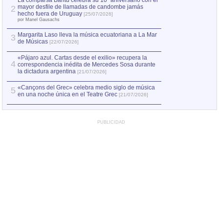
La comparsa Bantú celebra su 10º aniversario con el
mayor desfile de llamadas de candombe jamás
2
Capturan en Chile
2
hecho fuera de Uruguay
[25/07/2026]
el asesinato de Ví
por Manel Gausachs
Margarita Laso lleva la música ecuatoriana a La Mar
3
de Músicas
[22/07/2026]
«Pájaro azul. Cartas desde el exilio» recupera la
4
correspondencia inédita de Mercedes Sosa durante
la dictadura argentina
[21/07/2026]
«Cançons del Grec» celebra medio siglo de música
5
en una noche única en el Teatre Grec
[21/07/2026]
PUBLICIDAD