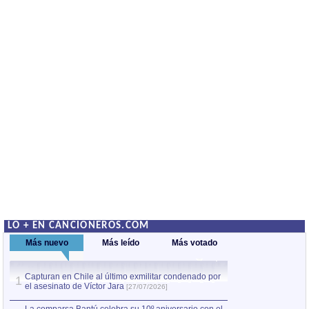
LO + EN CANCIONEROS.COM
Más nuevo
Más leído
Más votado
Capturan en Chile al último exmilitar condenado por
La comparsa Bantú
1
el asesinato de Víctor Jara
mayor desfile de
1
[27/07/2026]
hecho fuera de U
por Manel Gausachs