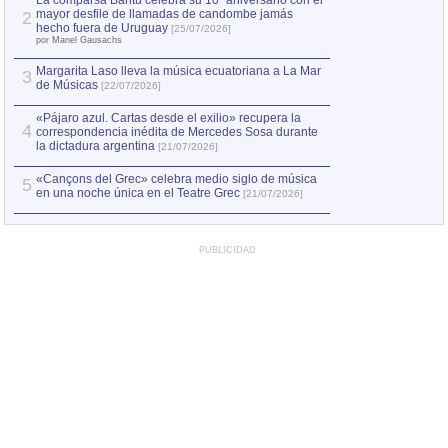
La comparsa Bantú celebra su 10º aniversario con el
mayor desfile de llamadas de candombe jamás
2
Capturan en Chile
2
hecho fuera de Uruguay
[25/07/2026]
el asesinato de Ví
por Manel Gausachs
Margarita Laso lleva la música ecuatoriana a La Mar
3
de Músicas
[22/07/2026]
«Pájaro azul. Cartas desde el exilio» recupera la
4
correspondencia inédita de Mercedes Sosa durante
la dictadura argentina
[21/07/2026]
«Cançons del Grec» celebra medio siglo de música
5
en una noche única en el Teatre Grec
[21/07/2026]
PUBLICIDAD