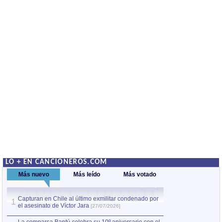
LO + EN CANCIONEROS.COM
Más nuevo
Más leído
Más votado
Capturan en Chile al último exmilitar condenado por
La comparsa Bantú
1
el asesinato de Víctor Jara
mayor desfile de
1
[27/07/2026]
hecho fuera de U
por Manel Gausachs