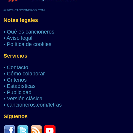
© 2026 CANCIONEROS.COM
Notas legales
•
Qué es cancioneros
•
Aviso legal
•
Política de cookies
Servicios
•
Contacto
•
Cómo colaborar
•
Criterios
•
Estadísticas
•
Publicidad
•
Versión clásica
•
cancioneros.com/letras
Síguenos