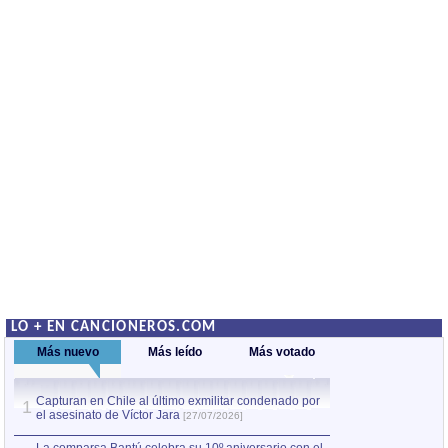
LO + EN CANCIONEROS.COM
Más nuevo
Más leído
Más votado
Capturan en Chile al último exmilitar condenado por
La comparsa Bantú
1
el asesinato de Víctor Jara
mayor desfile de
1
[27/07/2026]
hecho fuera de U
por Manel Gausachs