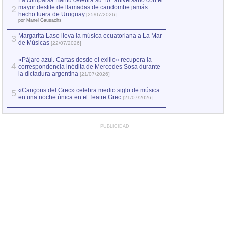
La comparsa Bantú celebra su 10º aniversario con el
mayor desfile de llamadas de candombe jamás
2
Capturan en Chile
2
hecho fuera de Uruguay
[25/07/2026]
el asesinato de Ví
por Manel Gausachs
Margarita Laso lleva la música ecuatoriana a La Mar
3
de Músicas
[22/07/2026]
«Pájaro azul. Cartas desde el exilio» recupera la
4
correspondencia inédita de Mercedes Sosa durante
la dictadura argentina
[21/07/2026]
«Cançons del Grec» celebra medio siglo de música
5
en una noche única en el Teatre Grec
[21/07/2026]
PUBLICIDAD