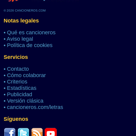
© 2026 CANCIONEROS.COM
Notas legales
•
Qué es cancioneros
•
Aviso legal
•
Política de cookies
Servicios
•
Contacto
•
Cómo colaborar
•
Criterios
•
Estadísticas
•
Publicidad
•
Versión clásica
•
cancioneros.com/letras
Síguenos