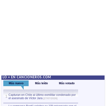
LO + EN CANCIONEROS.COM
Más nuevo
Más leído
Más votado
Capturan en Chile al último exmilitar condenado por
La comparsa Bantú
1
el asesinato de Víctor Jara
mayor desfile de
1
[27/07/2026]
hecho fuera de U
por Manel Gausachs