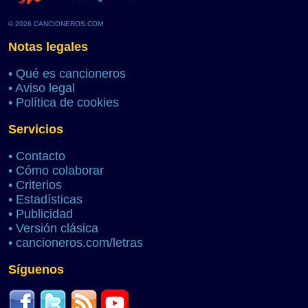
© 2026 CANCIONEROS.COM
Notas legales
•
Qué es cancioneros
•
Aviso legal
•
Política de cookies
Servicios
•
Contacto
•
Cómo colaborar
•
Criterios
•
Estadísticas
•
Publicidad
•
Versión clásica
•
cancioneros.com/letras
Síguenos