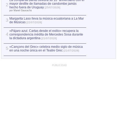
La comparsa Bantú celebra su 10º aniversario con el
mayor desfile de llamadas de candombe jamás
2
Capturan en Chile
2
hecho fuera de Uruguay
[25/07/2026]
el asesinato de Ví
por Manel Gausachs
Margarita Laso lleva la música ecuatoriana a La Mar
3
de Músicas
[22/07/2026]
«Pájaro azul. Cartas desde el exilio» recupera la
4
correspondencia inédita de Mercedes Sosa durante
la dictadura argentina
[21/07/2026]
«Cançons del Grec» celebra medio siglo de música
5
en una noche única en el Teatre Grec
[21/07/2026]
PUBLICIDAD