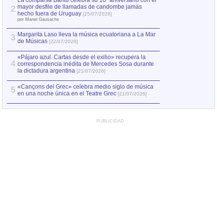
La comparsa Bantú celebra su 10º aniversario con el
mayor desfile de llamadas de candombe jamás
2
Capturan en Chile
2
hecho fuera de Uruguay
[25/07/2026]
el asesinato de Ví
por Manel Gausachs
Margarita Laso lleva la música ecuatoriana a La Mar
3
de Músicas
[22/07/2026]
«Pájaro azul. Cartas desde el exilio» recupera la
4
correspondencia inédita de Mercedes Sosa durante
la dictadura argentina
[21/07/2026]
«Cançons del Grec» celebra medio siglo de música
5
en una noche única en el Teatre Grec
[21/07/2026]
PUBLICIDAD