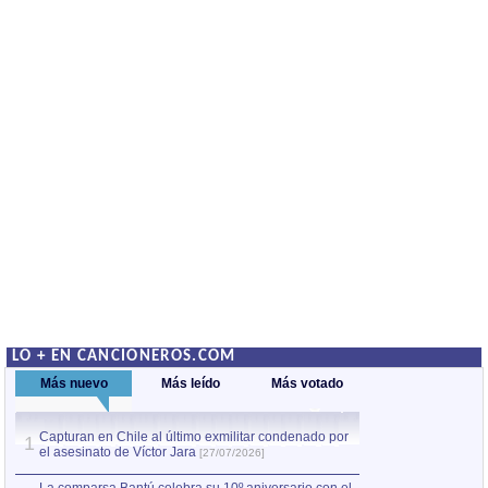
LO + EN CANCIONEROS.COM
Más nuevo
Más leído
Más votado
Capturan en Chile al último exmilitar condenado por
La comparsa Bantú
1
el asesinato de Víctor Jara
mayor desfile de
1
[27/07/2026]
hecho fuera de U
por Manel Gausachs