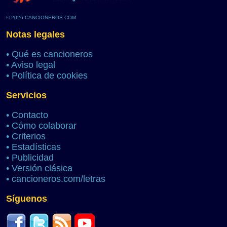
© 2026 CANCIONEROS.COM
Notas legales
•
Qué es cancioneros
•
Aviso legal
•
Política de cookies
Servicios
•
Contacto
•
Cómo colaborar
•
Criterios
•
Estadísticas
•
Publicidad
•
Versión clásica
•
cancioneros.com/letras
Síguenos