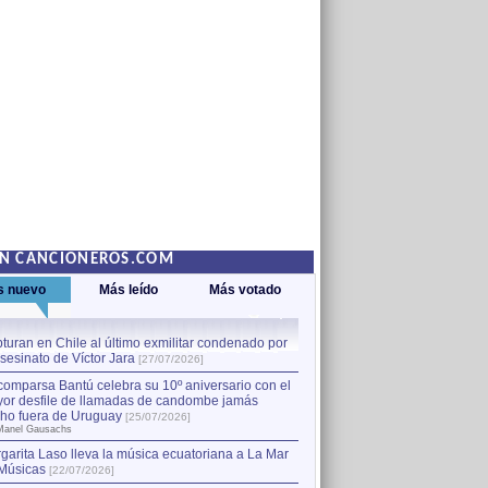
EN CANCIONEROS.COM
s nuevo
Más leído
Más votado
turan en Chile al último exmilitar condenado por
La comparsa Bantú celebra s
asesinato de Víctor Jara
mayor desfile de llamadas
1
[27/07/2026]
hecho fuera de Uruguay
[25
comparsa Bantú celebra su 10º aniversario con el
por Manel Gausachs
or desfile de llamadas de candombe jamás
Capturan en Chile al último
2
ho fuera de Uruguay
[25/07/2026]
el asesinato de Víctor Jara
[
Manel Gausachs
garita Laso lleva la música ecuatoriana a La Mar
Músicas
[22/07/2026]