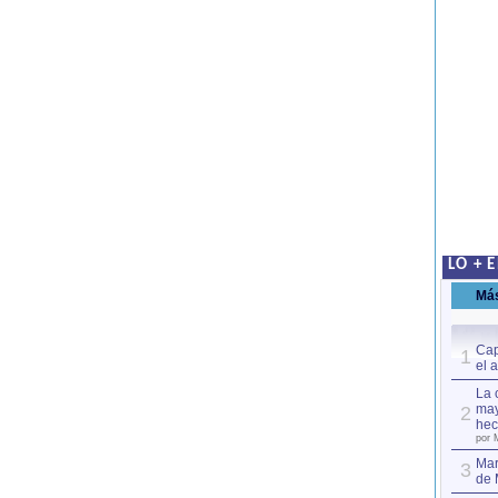
LO + 
Má
Cap
1
el 
La 
may
2
hec
por 
Mar
3
de 