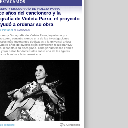
DESTACAMOS
NERO Y DISCOGRAFÍA DE VIOLETA PARRA
e años del cancionero y la
grafía de Violeta Parra, el proyecto
yudó a ordenar su obra
r Pintanel
el 13/07/2026
nero y Discografía de Violeta Parra, impulsado por
ros.com, continúa siendo una de las investigaciones
ales más importantes dedicadas a la universal artista
Cuatro años de investigación permitieron recuperar 520
, reconstruir su discografía, corregir numerosos errores
s y fijar datos fundamentales sobre una de las figuras
es de la música latinoamericana.
ulo completo
1 Comentario