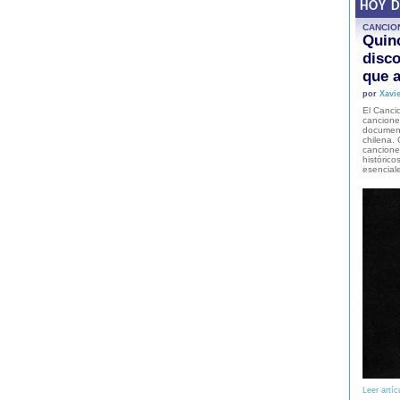
HOY 
CANCIO
Quinc
disco
que a
por
Xavie
El Cancio
cancione
document
chilena. 
canciones
histórico
esencial
Leer artíc