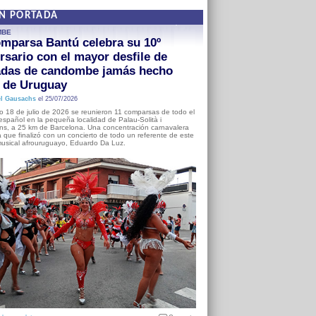
EN PORTADA
MBE
mparsa Bantú celebra su 10º
rsario con el mayor desfile de
adas de candombe jamás hecho
a de Uruguay
l Gausachs
el 25/07/2026
o 18 de julio de 2026 se reunieron 11 comparsas de todo el
o español en la pequeña localidad de Palau-Solità i
s, a 25 km de Barcelona. Una concentración carnavalera
 que finalizó con un concierto de todo un referente de este
usical afrouruguayo, Eduardo Da Luz.