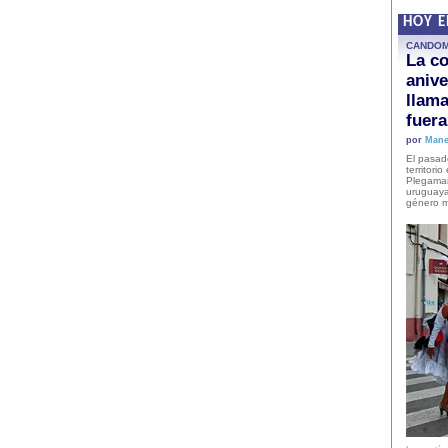
HOY 
CANDO
La co
anive
llam
fuer
por
Mane
El pasad
territori
Plegaman
uruguaya
género m