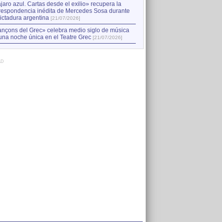
jaro azul. Cartas desde el exilio» recupera la
respondencia inédita de Mercedes Sosa durante
dictadura argentina
[21/07/2026]
nçons del Grec» celebra medio siglo de música
una noche única en el Teatre Grec
[21/07/2026]
AD