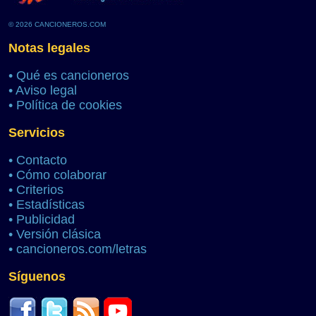
© 2026 CANCIONEROS.COM
Notas legales
•
Qué es cancioneros
•
Aviso legal
•
Política de cookies
Servicios
•
Contacto
•
Cómo colaborar
•
Criterios
•
Estadísticas
•
Publicidad
•
Versión clásica
•
cancioneros.com/letras
Síguenos