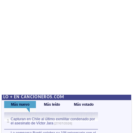
LO + EN CANCIONEROS.COM
Más nuevo
Más leído
Más votado
Capturan en Chile al último exmilitar condenado por
La comparsa Bantú
1
el asesinato de Víctor Jara
mayor desfile de
1
[27/07/2026]
hecho fuera de U
por Manel Gausachs