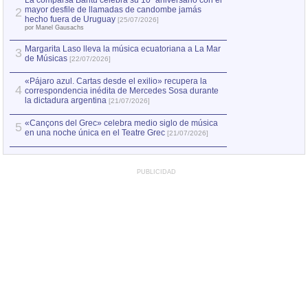
La comparsa Bantú celebra su 10º aniversario con el
mayor desfile de llamadas de candombe jamás
2
Capturan en Chile
2
hecho fuera de Uruguay
[25/07/2026]
el asesinato de Ví
por Manel Gausachs
Margarita Laso lleva la música ecuatoriana a La Mar
3
de Músicas
[22/07/2026]
«Pájaro azul. Cartas desde el exilio» recupera la
4
correspondencia inédita de Mercedes Sosa durante
la dictadura argentina
[21/07/2026]
«Cançons del Grec» celebra medio siglo de música
5
en una noche única en el Teatre Grec
[21/07/2026]
PUBLICIDAD