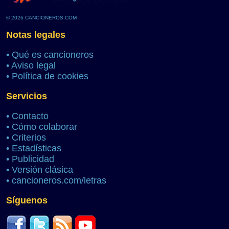
© 2026 CANCIONEROS.COM
Notas legales
•
Qué es cancioneros
•
Aviso legal
•
Política de cookies
Servicios
•
Contacto
•
Cómo colaborar
•
Criterios
•
Estadísticas
•
Publicidad
•
Versión clásica
•
cancioneros.com/letras
Síguenos