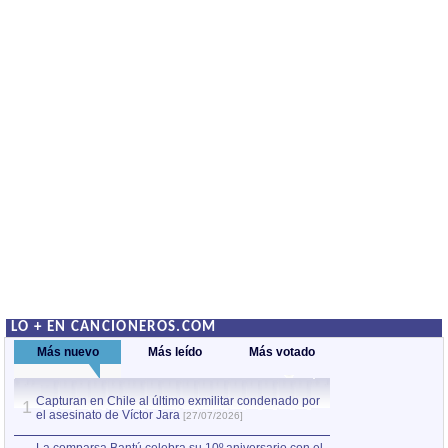
LO + EN CANCIONEROS.COM
Más nuevo
Más leído
Más votado
Capturan en Chile al último exmilitar condenado por
La comparsa Bantú
1
el asesinato de Víctor Jara
mayor desfile de
1
[27/07/2026]
hecho fuera de U
por Manel Gausachs