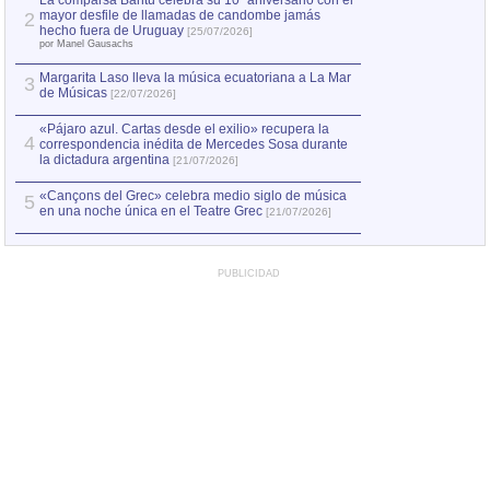
La comparsa Bantú celebra su 10º aniversario con el
mayor desfile de llamadas de candombe jamás
2
Capturan en Chile
2
hecho fuera de Uruguay
[25/07/2026]
el asesinato de Ví
por Manel Gausachs
Margarita Laso lleva la música ecuatoriana a La Mar
3
de Músicas
[22/07/2026]
«Pájaro azul. Cartas desde el exilio» recupera la
4
correspondencia inédita de Mercedes Sosa durante
la dictadura argentina
[21/07/2026]
«Cançons del Grec» celebra medio siglo de música
5
en una noche única en el Teatre Grec
[21/07/2026]
PUBLICIDAD