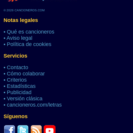
© 2026 CANCIONEROS.COM
Notas legales
•
Qué es cancioneros
•
Aviso legal
•
Política de cookies
Servicios
•
Contacto
•
Cómo colaborar
•
Criterios
•
Estadísticas
•
Publicidad
•
Versión clásica
•
cancioneros.com/letras
Síguenos