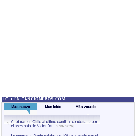
LO + EN CANCIONEROS.COM
Más nuevo
Más leído
Más votado
Capturan en Chile al último exmilitar condenado por
La comparsa Bantú
1
el asesinato de Víctor Jara
mayor desfile de
1
[27/07/2026]
hecho fuera de U
por Manel Gausachs