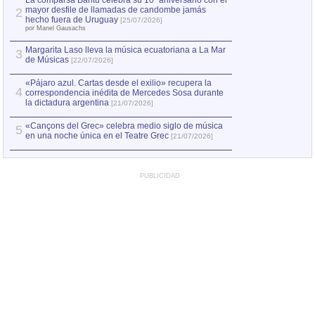
La comparsa Bantú celebra su 10º aniversario con el
mayor desfile de llamadas de candombe jamás
2
Capturan en Chile
2
hecho fuera de Uruguay
[25/07/2026]
el asesinato de Ví
por Manel Gausachs
Margarita Laso lleva la música ecuatoriana a La Mar
3
de Músicas
[22/07/2026]
«Pájaro azul. Cartas desde el exilio» recupera la
4
correspondencia inédita de Mercedes Sosa durante
la dictadura argentina
[21/07/2026]
«Cançons del Grec» celebra medio siglo de música
5
en una noche única en el Teatre Grec
[21/07/2026]
PUBLICIDAD