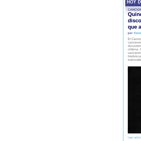
HOY 
CANCIO
Quinc
disco
que a
por
Xavie
El Cancio
cancione
document
chilena. 
canciones
histórico
esencial
Leer artíc