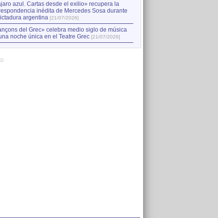
jaro azul. Cartas desde el exilio» recupera la
respondencia inédita de Mercedes Sosa durante
dictadura argentina
[21/07/2026]
nçons del Grec» celebra medio siglo de música
una noche única en el Teatre Grec
[21/07/2026]
AD