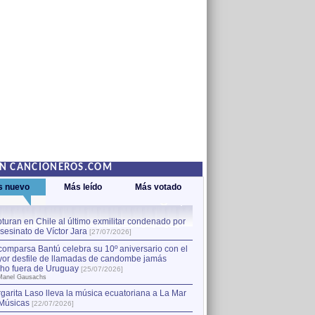
EN CANCIONEROS.COM
s nuevo
Más leído
Más votado
turan en Chile al último exmilitar condenado por
La comparsa Bantú celebra s
asesinato de Víctor Jara
mayor desfile de llamadas
1
[27/07/2026]
hecho fuera de Uruguay
[25
comparsa Bantú celebra su 10º aniversario con el
por Manel Gausachs
or desfile de llamadas de candombe jamás
Capturan en Chile al último
2
ho fuera de Uruguay
[25/07/2026]
el asesinato de Víctor Jara
[
Manel Gausachs
garita Laso lleva la música ecuatoriana a La Mar
Músicas
[22/07/2026]