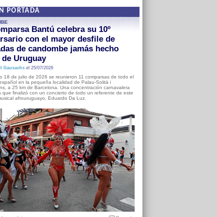
EN PORTADA
MBE
mparsa Bantú celebra su 10º
rsario con el mayor desfile de
adas de candombe jamás hecho
a de Uruguay
l Gausachs
el 25/07/2026
o 18 de julio de 2026 se reunieron 11 comparsas de todo el
o español en la pequeña localidad de Palau-Solità i
s, a 25 km de Barcelona. Una concentración carnavalera
 que finalizó con un concierto de todo un referente de este
usical afrouruguayo, Eduardo Da Luz.