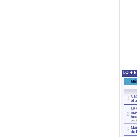
LO + 
Má
Cap
1
el 
La 
may
2
hec
por 
Mar
3
de 