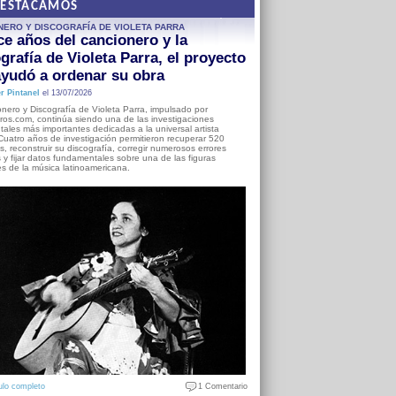
DESTACAMOS
NERO Y DISCOGRAFÍA DE VIOLETA PARRA
e años del cancionero y la
grafía de Violeta Parra, el proyecto
yudó a ordenar su obra
r Pintanel
el 13/07/2026
nero y Discografía de Violeta Parra, impulsado por
ros.com, continúa siendo una de las investigaciones
ales más importantes dedicadas a la universal artista
Cuatro años de investigación permitieron recuperar 520
, reconstruir su discografía, corregir numerosos errores
s y fijar datos fundamentales sobre una de las figuras
es de la música latinoamericana.
ulo completo
1 Comentario