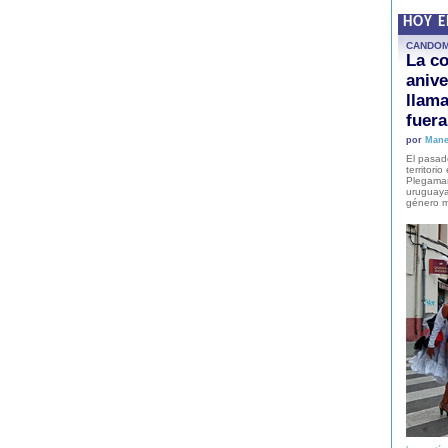
HOY 
CANDO
La co
anive
llam
fuer
por
Mane
El pasad
territori
Plegaman
uruguaya
género m