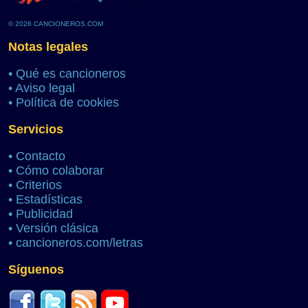
© 2026 CANCIONEROS.COM
Notas legales
•
Qué es cancioneros
•
Aviso legal
•
Política de cookies
Servicios
•
Contacto
•
Cómo colaborar
•
Criterios
•
Estadísticas
•
Publicidad
•
Versión clásica
•
cancioneros.com/letras
Síguenos