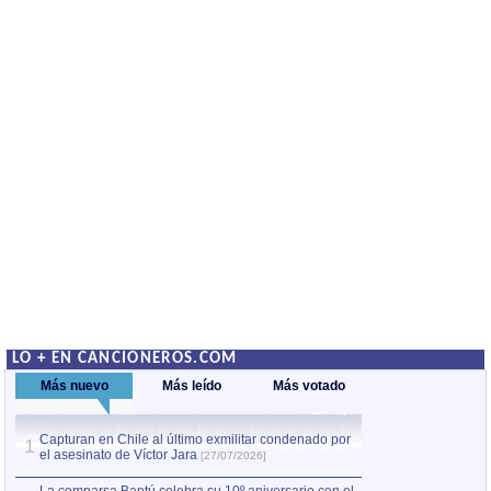
LO + EN CANCIONEROS.COM
Más nuevo
Más leído
Más votado
Capturan en Chile al último exmilitar condenado por
La comparsa Bantú
1
el asesinato de Víctor Jara
mayor desfile de
1
[27/07/2026]
hecho fuera de U
por Manel Gausachs