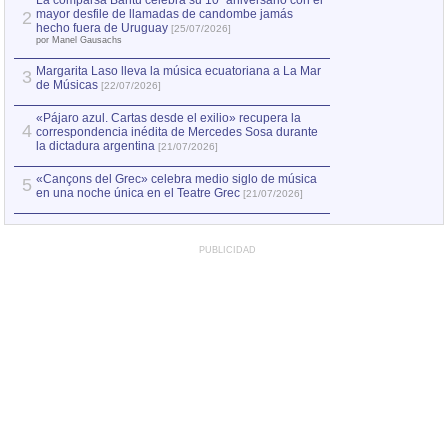
La comparsa Bantú celebra su 10º aniversario con el
mayor desfile de llamadas de candombe jamás
2
Capturan en Chile
2
hecho fuera de Uruguay
[25/07/2026]
el asesinato de Ví
por Manel Gausachs
Margarita Laso lleva la música ecuatoriana a La Mar
3
de Músicas
[22/07/2026]
«Pájaro azul. Cartas desde el exilio» recupera la
4
correspondencia inédita de Mercedes Sosa durante
la dictadura argentina
[21/07/2026]
«Cançons del Grec» celebra medio siglo de música
5
en una noche única en el Teatre Grec
[21/07/2026]
PUBLICIDAD