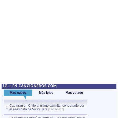
LO + EN CANCIONEROS.COM
Más nuevo
Más leído
Más votado
Capturan en Chile al último exmilitar condenado por
La comparsa Bantú
1
el asesinato de Víctor Jara
mayor desfile de
1
[27/07/2026]
hecho fuera de U
por Manel Gausachs