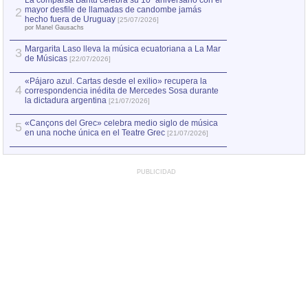
La comparsa Bantú celebra su 10º aniversario con el
mayor desfile de llamadas de candombe jamás
2
Capturan en Chile
2
hecho fuera de Uruguay
[25/07/2026]
el asesinato de Ví
por Manel Gausachs
Margarita Laso lleva la música ecuatoriana a La Mar
Margarita Laso ll
3
3
de Músicas
de Músicas
[22/07/2026]
[22/07
«Pájaro azul. Cartas desde el exilio» recupera la
4
correspondencia inédita de Mercedes Sosa durante
la dictadura argentina
[21/07/2026]
«Cançons del Grec» celebra medio siglo de música
5
en una noche única en el Teatre Grec
[21/07/2026]
PUBLICIDAD