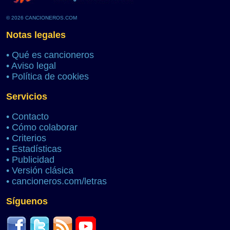
© 2026 CANCIONEROS.COM
Notas legales
•
Qué es cancioneros
•
Aviso legal
•
Política de cookies
Servicios
•
Contacto
•
Cómo colaborar
•
Criterios
•
Estadísticas
•
Publicidad
•
Versión clásica
•
cancioneros.com/letras
Síguenos