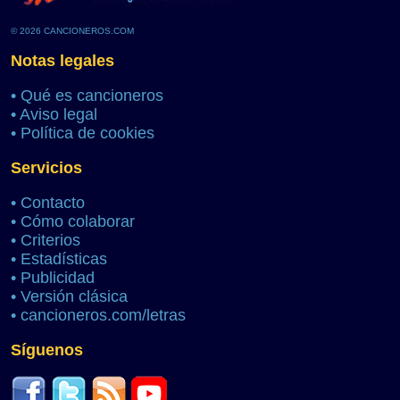
© 2026 CANCIONEROS.COM
Notas legales
•
Qué es cancioneros
•
Aviso legal
•
Política de cookies
Servicios
•
Contacto
•
Cómo colaborar
•
Criterios
•
Estadísticas
•
Publicidad
•
Versión clásica
•
cancioneros.com/letras
Síguenos