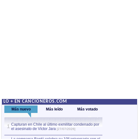
LO + EN CANCIONEROS.COM
Más nuevo
Más leído
Más votado
Capturan en Chile al último exmilitar condenado por
La comparsa Bantú
1
el asesinato de Víctor Jara
mayor desfile de
1
[27/07/2026]
hecho fuera de U
por Manel Gausachs