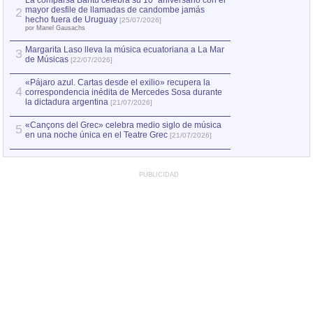
La comparsa Bantú celebra su 10º aniversario con el
mayor desfile de llamadas de candombe jamás
2
Capturan en Chile
2
hecho fuera de Uruguay
[25/07/2026]
el asesinato de Ví
por Manel Gausachs
Margarita Laso lleva la música ecuatoriana a La Mar
3
de Músicas
[22/07/2026]
«Pájaro azul. Cartas desde el exilio» recupera la
4
correspondencia inédita de Mercedes Sosa durante
la dictadura argentina
[21/07/2026]
«Cançons del Grec» celebra medio siglo de música
5
en una noche única en el Teatre Grec
[21/07/2026]
PUBLICIDAD