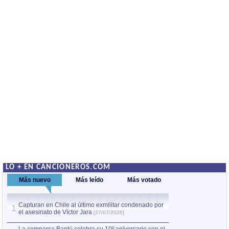
LO + EN CANCIONEROS.COM
Más nuevo
Más leído
Más votado
Capturan en Chile al último exmilitar condenado por
La comparsa Bantú
1
el asesinato de Víctor Jara
mayor desfile de
1
[27/07/2026]
hecho fuera de U
por Manel Gausachs