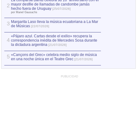
La comparsa Bantú celebra su 10º aniversario con el
mayor desfile de llamadas de candombe jamás
2
Capturan en Chile
2
hecho fuera de Uruguay
[25/07/2026]
el asesinato de Ví
por Manel Gausachs
Margarita Laso lleva la música ecuatoriana a La Mar
3
de Músicas
[22/07/2026]
«Pájaro azul. Cartas desde el exilio» recupera la
4
correspondencia inédita de Mercedes Sosa durante
la dictadura argentina
[21/07/2026]
«Cançons del Grec» celebra medio siglo de música
5
en una noche única en el Teatre Grec
[21/07/2026]
PUBLICIDAD