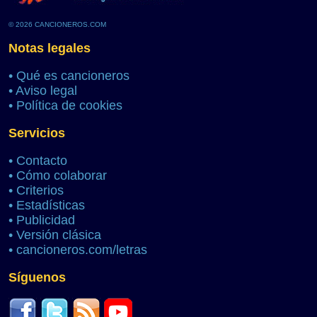
© 2026 CANCIONEROS.COM
Notas legales
•
Qué es cancioneros
•
Aviso legal
•
Política de cookies
Servicios
•
Contacto
•
Cómo colaborar
•
Criterios
•
Estadísticas
•
Publicidad
•
Versión clásica
•
cancioneros.com/letras
Síguenos