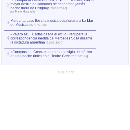
La comparsa Bantú celebra su 10º aniversario con el
mayor desfile de llamadas de candombe jamás
2
Capturan en Chile
2
hecho fuera de Uruguay
[25/07/2026]
el asesinato de Ví
por Manel Gausachs
Margarita Laso lleva la música ecuatoriana a La Mar
Margarita Laso ll
3
3
de Músicas
de Músicas
[22/07/2026]
[22/07
«Pájaro azul. Cartas desde el exilio» recupera la
4
correspondencia inédita de Mercedes Sosa durante
la dictadura argentina
[21/07/2026]
«Cançons del Grec» celebra medio siglo de música
5
en una noche única en el Teatre Grec
[21/07/2026]
PUBLICIDAD