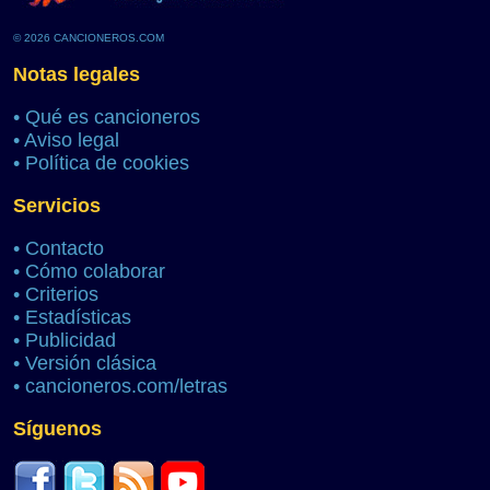
© 2026 CANCIONEROS.COM
Notas legales
•
Qué es cancioneros
•
Aviso legal
•
Política de cookies
Servicios
•
Contacto
•
Cómo colaborar
•
Criterios
•
Estadísticas
•
Publicidad
•
Versión clásica
•
cancioneros.com/letras
Síguenos