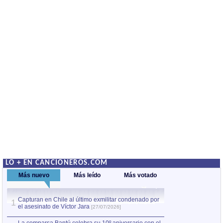
LO + EN CANCIONEROS.COM
Más nuevo
Más leído
Más votado
Capturan en Chile al último exmilitar condenado por
La comparsa Bantú
1
el asesinato de Víctor Jara
mayor desfile de
1
[27/07/2026]
hecho fuera de U
por Manel Gausachs