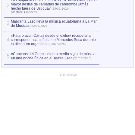
La comparsa Bantú celebra su 10º aniversario con el
mayor desfile de llamadas de candombe jamás
2
Capturan en Chile
2
hecho fuera de Uruguay
[25/07/2026]
el asesinato de Ví
por Manel Gausachs
Margarita Laso lleva la música ecuatoriana a La Mar
3
de Músicas
[22/07/2026]
«Pájaro azul. Cartas desde el exilio» recupera la
4
correspondencia inédita de Mercedes Sosa durante
la dictadura argentina
[21/07/2026]
«Cançons del Grec» celebra medio siglo de música
5
en una noche única en el Teatre Grec
[21/07/2026]
PUBLICIDAD