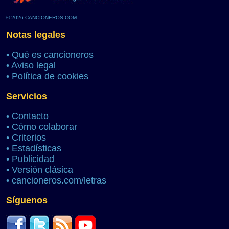
© 2026 CANCIONEROS.COM
Notas legales
•
Qué es cancioneros
•
Aviso legal
•
Política de cookies
Servicios
•
Contacto
•
Cómo colaborar
•
Criterios
•
Estadísticas
•
Publicidad
•
Versión clásica
•
cancioneros.com/letras
Síguenos