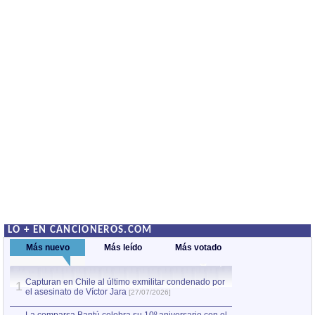
LO + EN CANCIONEROS.COM
Más nuevo
Más leído
Más votado
Capturan en Chile al último exmilitar condenado por
La comparsa Bantú
1
el asesinato de Víctor Jara
mayor desfile de
1
[27/07/2026]
hecho fuera de U
por Manel Gausachs