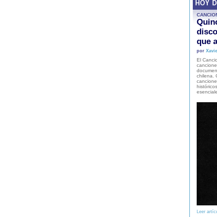
HOY 
CANCIO
Quinc
disco
que a
por
Xavie
El Cancio
cancione
document
chilena. 
canciones
histórico
esencial
Leer artíc