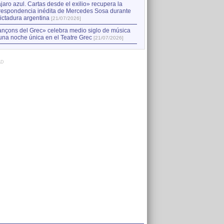
jaro azul. Cartas desde el exilio» recupera la
respondencia inédita de Mercedes Sosa durante
dictadura argentina
[21/07/2026]
nçons del Grec» celebra medio siglo de música
una noche única en el Teatre Grec
[21/07/2026]
AD