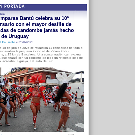
EN PORTADA
MBE
mparsa Bantú celebra su 10º
rsario con el mayor desfile de
adas de candombe jamás hecho
a de Uruguay
l Gausachs
el 25/07/2026
o 18 de julio de 2026 se reunieron 11 comparsas de todo el
o español en la pequeña localidad de Palau-Solità i
s, a 25 km de Barcelona. Una concentración carnavalera
 que finalizó con un concierto de todo un referente de este
usical afrouruguayo, Eduardo Da Luz.