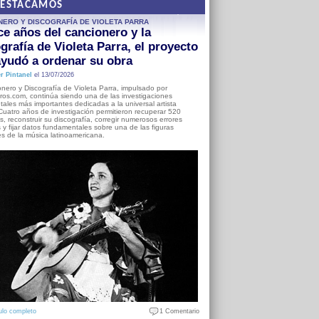
DESTACAMOS
NERO Y DISCOGRAFÍA DE VIOLETA PARRA
e años del cancionero y la
grafía de Violeta Parra, el proyecto
yudó a ordenar su obra
r Pintanel
el 13/07/2026
nero y Discografía de Violeta Parra, impulsado por
ros.com, continúa siendo una de las investigaciones
ales más importantes dedicadas a la universal artista
Cuatro años de investigación permitieron recuperar 520
, reconstruir su discografía, corregir numerosos errores
s y fijar datos fundamentales sobre una de las figuras
es de la música latinoamericana.
ulo completo
1 Comentario