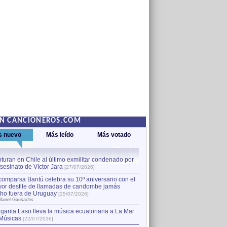
EN CANCIONEROS.COM
s nuevo
Más leído
Más votado
turan en Chile al último exmilitar condenado por
La comparsa Bantú celebra s
asesinato de Víctor Jara
mayor desfile de llamadas
1
[27/07/2026]
hecho fuera de Uruguay
[25
comparsa Bantú celebra su 10º aniversario con el
por Manel Gausachs
or desfile de llamadas de candombe jamás
Capturan en Chile al último
2
ho fuera de Uruguay
[25/07/2026]
el asesinato de Víctor Jara
[
Manel Gausachs
garita Laso lleva la música ecuatoriana a La Mar
Músicas
[22/07/2026]