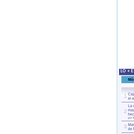
LO + 
Má
Cap
1
el 
La 
may
2
hec
por 
Mar
3
de 