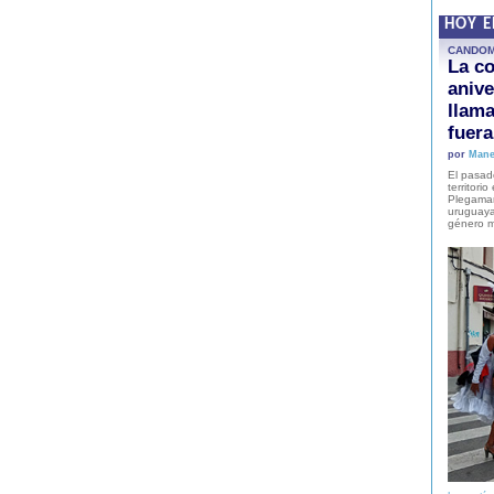
HOY 
CANDO
La co
anive
llam
fuer
por
Mane
El pasad
territori
Plegaman
uruguaya
género m