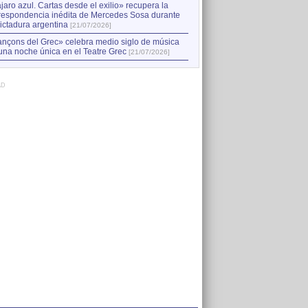
jaro azul. Cartas desde el exilio» recupera la
respondencia inédita de Mercedes Sosa durante
dictadura argentina
[21/07/2026]
nçons del Grec» celebra medio siglo de música
una noche única en el Teatre Grec
[21/07/2026]
AD