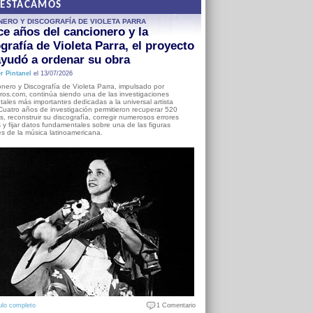
DESTACAMOS
NERO Y DISCOGRAFÍA DE VIOLETA PARRA
e años del cancionero y la
grafía de Violeta Parra, el proyecto
yudó a ordenar su obra
r Pintanel
el 13/07/2026
nero y Discografía de Violeta Parra, impulsado por
ros.com, continúa siendo una de las investigaciones
ales más importantes dedicadas a la universal artista
Cuatro años de investigación permitieron recuperar 520
, reconstruir su discografía, corregir numerosos errores
s y fijar datos fundamentales sobre una de las figuras
es de la música latinoamericana.
ulo completo
1 Comentario