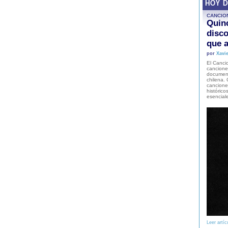
HOY 
CANCIO
Quinc
disco
que a
por
Xavie
El Cancio
cancione
document
chilena. 
canciones
histórico
esencial
Leer artíc