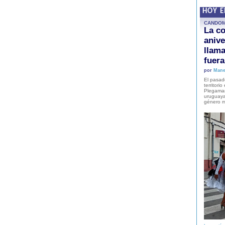
HOY 
CANDO
La co
anive
llam
fuer
por
Mane
El pasad
territori
Plegaman
uruguaya
género m