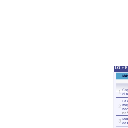
LO + 
Má
Cap
1
el 
La 
may
2
hec
por 
Mar
3
de 