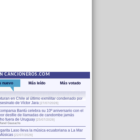
EN CANCIONEROS.COM
s nuevo
Más leído
Más votado
turan en Chile al último exmilitar condenado por
La comparsa Bantú celebra s
asesinato de Víctor Jara
mayor desfile de llamadas
1
[27/07/2026]
hecho fuera de Uruguay
[25
comparsa Bantú celebra su 10º aniversario con el
por Manel Gausachs
or desfile de llamadas de candombe jamás
Capturan en Chile al último
2
ho fuera de Uruguay
[25/07/2026]
el asesinato de Víctor Jara
[
Manel Gausachs
garita Laso lleva la música ecuatoriana a La Mar
Músicas
[22/07/2026]