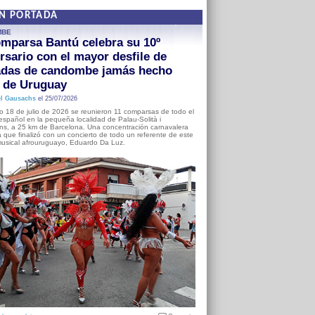
EN PORTADA
MBE
mparsa Bantú celebra su 10º
rsario con el mayor desfile de
adas de candombe jamás hecho
a de Uruguay
l Gausachs
el 25/07/2026
o 18 de julio de 2026 se reunieron 11 comparsas de todo el
o español en la pequeña localidad de Palau-Solità i
s, a 25 km de Barcelona. Una concentración carnavalera
 que finalizó con un concierto de todo un referente de este
usical afrouruguayo, Eduardo Da Luz.