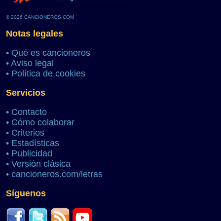
© 2026 CANCIONEROS.COM
Notas legales
•
Qué es cancioneros
•
Aviso legal
•
Política de cookies
Servicios
•
Contacto
•
Cómo colaborar
•
Criterios
•
Estadísticas
•
Publicidad
•
Versión clásica
•
cancioneros.com/letras
Síguenos