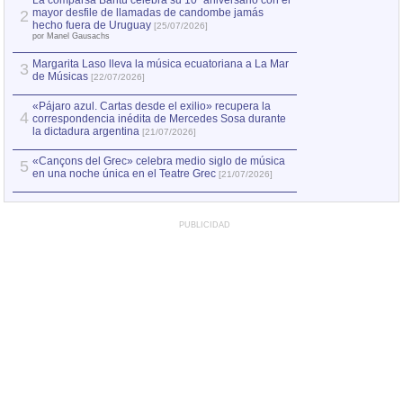
La comparsa Bantú celebra su 10º aniversario con el
mayor desfile de llamadas de candombe jamás
2
Capturan en Chile
2
hecho fuera de Uruguay
[25/07/2026]
el asesinato de Ví
por Manel Gausachs
Margarita Laso lleva la música ecuatoriana a La Mar
3
de Músicas
[22/07/2026]
«Pájaro azul. Cartas desde el exilio» recupera la
4
correspondencia inédita de Mercedes Sosa durante
la dictadura argentina
[21/07/2026]
«Cançons del Grec» celebra medio siglo de música
5
en una noche única en el Teatre Grec
[21/07/2026]
PUBLICIDAD