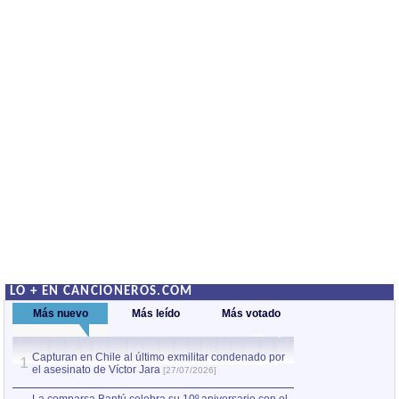
LO + EN CANCIONEROS.COM
Más nuevo
Más leído
Más votado
Capturan en Chile al último exmilitar condenado por
La comparsa Bantú
1
el asesinato de Víctor Jara
mayor desfile de
1
[27/07/2026]
hecho fuera de U
por Manel Gausachs