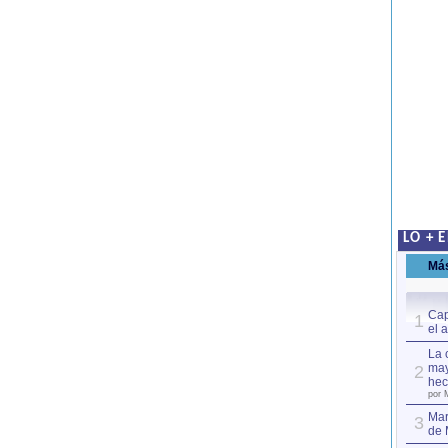
LO + 
Má
Cap
1
el 
La 
may
2
hec
por 
Mar
3
de 