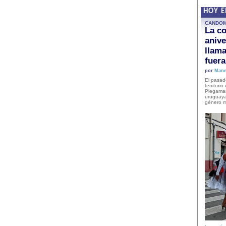
HOY 
CANDO
La co
anive
llam
fuer
por
Mane
El pasad
territori
Plegaman
uruguaya
género m