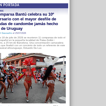
EN PORTADA
MBE
mparsa Bantú celebra su 10º
rsario con el mayor desfile de
adas de candombe jamás hecho
a de Uruguay
l Gausachs
el 25/07/2026
o 18 de julio de 2026 se reunieron 11 comparsas de todo el
o español en la pequeña localidad de Palau-Solità i
s, a 25 km de Barcelona. Una concentración carnavalera
 que finalizó con un concierto de todo un referente de este
usical afrouruguayo, Eduardo Da Luz.