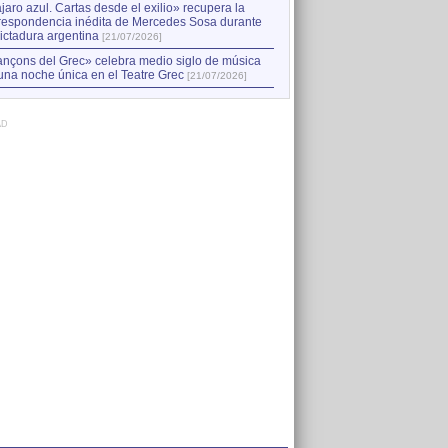
jaro azul. Cartas desde el exilio» recupera la
respondencia inédita de Mercedes Sosa durante
dictadura argentina
[21/07/2026]
nçons del Grec» celebra medio siglo de música
una noche única en el Teatre Grec
[21/07/2026]
AD