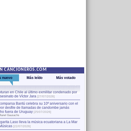
EN CANCIONEROS.COM
s nuevo
Más leído
Más votado
turan en Chile al último exmilitar condenado por
La comparsa Bantú celebra s
asesinato de Víctor Jara
mayor desfile de llamadas
1
[27/07/2026]
hecho fuera de Uruguay
[25
comparsa Bantú celebra su 10º aniversario con el
por Manel Gausachs
or desfile de llamadas de candombe jamás
Capturan en Chile al último
2
ho fuera de Uruguay
[25/07/2026]
el asesinato de Víctor Jara
[
Manel Gausachs
garita Laso lleva la música ecuatoriana a La Mar
Músicas
[22/07/2026]