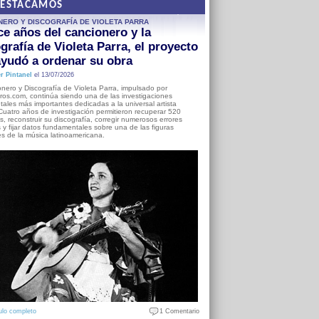
DESTACAMOS
NERO Y DISCOGRAFÍA DE VIOLETA PARRA
e años del cancionero y la
grafía de Violeta Parra, el proyecto
yudó a ordenar su obra
r Pintanel
el 13/07/2026
nero y Discografía de Violeta Parra, impulsado por
ros.com, continúa siendo una de las investigaciones
ales más importantes dedicadas a la universal artista
Cuatro años de investigación permitieron recuperar 520
, reconstruir su discografía, corregir numerosos errores
s y fijar datos fundamentales sobre una de las figuras
es de la música latinoamericana.
ulo completo
1 Comentario