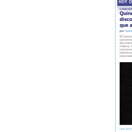
HOY 
CANCIO
Quinc
disco
que a
por
Xavie
El Cancio
cancione
document
chilena. 
canciones
histórico
esencial
Leer artíc