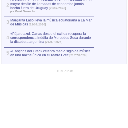
La comparsa Bantú celebra su 10º aniversario con el
mayor desfile de llamadas de candombe jamás
2
Capturan en Chile
2
hecho fuera de Uruguay
[25/07/2026]
el asesinato de Ví
por Manel Gausachs
Margarita Laso lleva la música ecuatoriana a La Mar
3
de Músicas
[22/07/2026]
«Pájaro azul. Cartas desde el exilio» recupera la
4
correspondencia inédita de Mercedes Sosa durante
la dictadura argentina
[21/07/2026]
«Cançons del Grec» celebra medio siglo de música
5
en una noche única en el Teatre Grec
[21/07/2026]
PUBLICIDAD