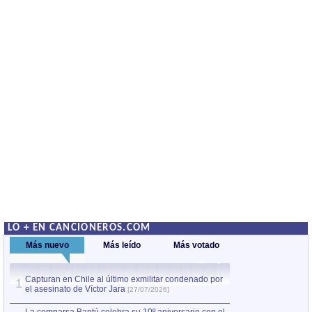
LO + EN CANCIONEROS.COM
Más nuevo
Más leído
Más votado
Capturan en Chile al último exmilitar condenado por
La comparsa Bantú
1
el asesinato de Víctor Jara
mayor desfile de
1
[27/07/2026]
hecho fuera de U
por Manel Gausachs