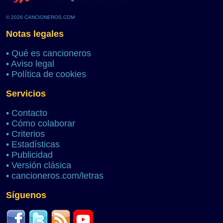
© 2026 CANCIONEROS.COM
Notas legales
•
Qué es cancioneros
•
Aviso legal
•
Política de cookies
Servicios
•
Contacto
•
Cómo colaborar
•
Criterios
•
Estadísticas
•
Publicidad
•
Versión clásica
•
cancioneros.com/letras
Síguenos