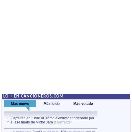
LO + EN CANCIONEROS.COM
Más nuevo
Más leído
Más votado
Capturan en Chile al último exmilitar condenado por
La comparsa Bantú
1
el asesinato de Víctor Jara
mayor desfile de
1
[27/07/2026]
hecho fuera de U
por Manel Gausachs