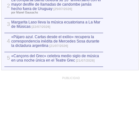
La comparsa Bantú celebra su 10º aniversario con el
mayor desfile de llamadas de candombe jamás
2
Capturan en Chile
2
hecho fuera de Uruguay
[25/07/2026]
el asesinato de Ví
por Manel Gausachs
Margarita Laso lleva la música ecuatoriana a La Mar
3
de Músicas
[22/07/2026]
«Pájaro azul. Cartas desde el exilio» recupera la
4
correspondencia inédita de Mercedes Sosa durante
la dictadura argentina
[21/07/2026]
«Cançons del Grec» celebra medio siglo de música
5
en una noche única en el Teatre Grec
[21/07/2026]
PUBLICIDAD