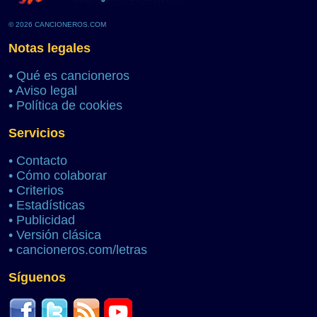
© 2026 CANCIONEROS.COM
Notas legales
•
Qué es cancioneros
•
Aviso legal
•
Política de cookies
Servicios
•
Contacto
•
Cómo colaborar
•
Criterios
•
Estadísticas
•
Publicidad
•
Versión clásica
•
cancioneros.com/letras
Síguenos