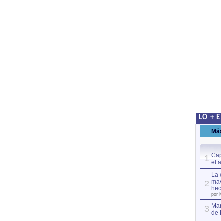
LO + 
Má
Cap
1
el 
La 
may
2
hec
por 
Mar
3
de 