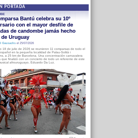
EN PORTADA
MBE
mparsa Bantú celebra su 10º
rsario con el mayor desfile de
adas de candombe jamás hecho
a de Uruguay
l Gausachs
el 25/07/2026
o 18 de julio de 2026 se reunieron 11 comparsas de todo el
o español en la pequeña localidad de Palau-Solità i
s, a 25 km de Barcelona. Una concentración carnavalera
 que finalizó con un concierto de todo un referente de este
usical afrouruguayo, Eduardo Da Luz.