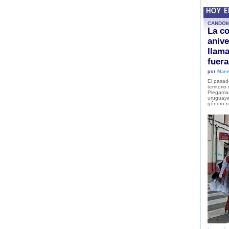
HOY 
CANDO
La co
anive
llam
fuer
por
Mane
El pasad
territori
Plegaman
uruguaya
género m