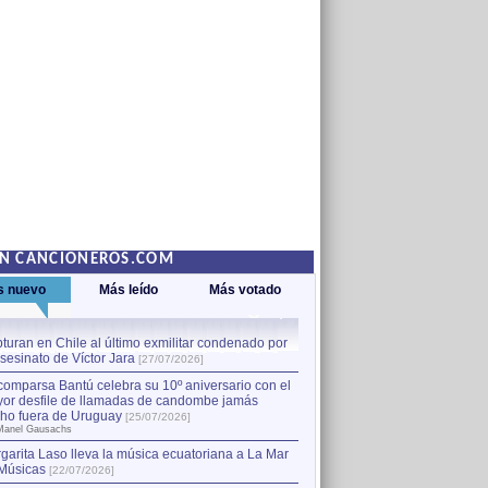
EN CANCIONEROS.COM
s nuevo
Más leído
Más votado
turan en Chile al último exmilitar condenado por
La comparsa Bantú celebra s
asesinato de Víctor Jara
mayor desfile de llamadas
1
[27/07/2026]
hecho fuera de Uruguay
[25
comparsa Bantú celebra su 10º aniversario con el
por Manel Gausachs
or desfile de llamadas de candombe jamás
Capturan en Chile al último
2
ho fuera de Uruguay
[25/07/2026]
el asesinato de Víctor Jara
[
Manel Gausachs
garita Laso lleva la música ecuatoriana a La Mar
Músicas
[22/07/2026]