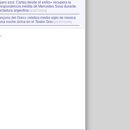
jaro azul. Cartas desde el exilio» recupera la
respondencia inédita de Mercedes Sosa durante
dictadura argentina
[21/07/2026]
nçons del Grec» celebra medio siglo de música
una noche única en el Teatre Grec
[21/07/2026]
AD