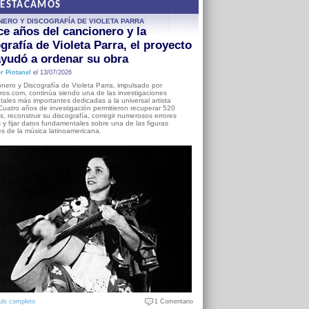
DESTACAMOS
NERO Y DISCOGRAFÍA DE VIOLETA PARRA
e años del cancionero y la
grafía de Violeta Parra, el proyecto
yudó a ordenar su obra
r Pintanel
el 13/07/2026
nero y Discografía de Violeta Parra, impulsado por
ros.com, continúa siendo una de las investigaciones
ales más importantes dedicadas a la universal artista
Cuatro años de investigación permitieron recuperar 520
, reconstruir su discografía, corregir numerosos errores
s y fijar datos fundamentales sobre una de las figuras
es de la música latinoamericana.
ulo completo
1 Comentario