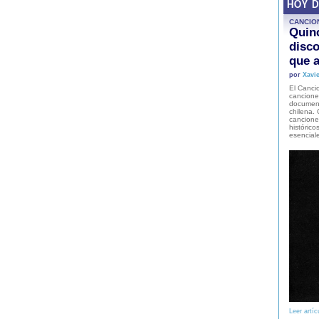
HOY 
CANCIO
Quinc
disco
que a
por
Xavie
El Cancio
cancione
document
chilena. 
canciones
histórico
esencial
Leer artíc