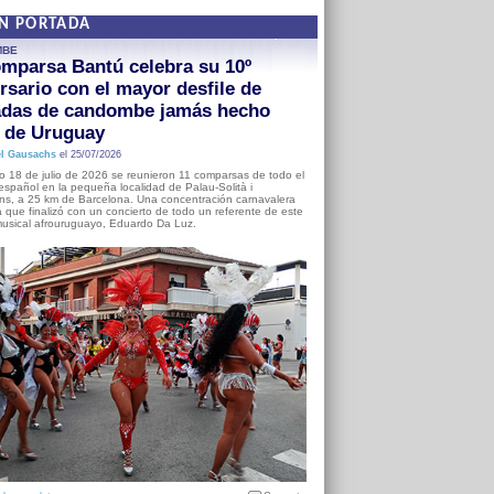
EN PORTADA
MBE
mparsa Bantú celebra su 10º
rsario con el mayor desfile de
adas de candombe jamás hecho
a de Uruguay
l Gausachs
el 25/07/2026
o 18 de julio de 2026 se reunieron 11 comparsas de todo el
o español en la pequeña localidad de Palau-Solità i
s, a 25 km de Barcelona. Una concentración carnavalera
 que finalizó con un concierto de todo un referente de este
usical afrouruguayo, Eduardo Da Luz.