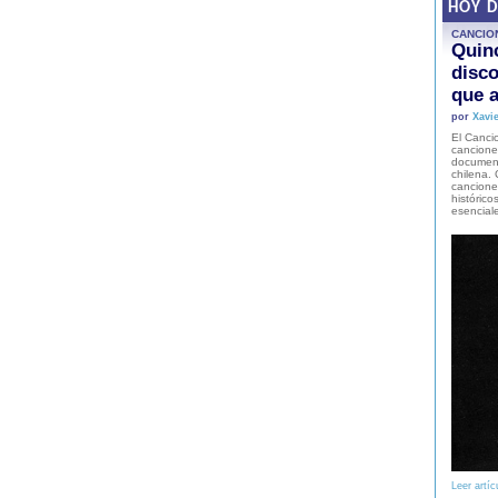
HOY 
CANCIO
Quinc
disco
que a
por
Xavie
El Cancio
cancione
document
chilena. 
canciones
histórico
esencial
Leer artíc