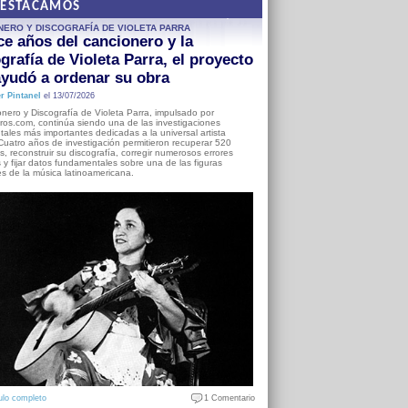
DESTACAMOS
NERO Y DISCOGRAFÍA DE VIOLETA PARRA
e años del cancionero y la
grafía de Violeta Parra, el proyecto
yudó a ordenar su obra
r Pintanel
el 13/07/2026
nero y Discografía de Violeta Parra, impulsado por
ros.com, continúa siendo una de las investigaciones
ales más importantes dedicadas a la universal artista
Cuatro años de investigación permitieron recuperar 520
, reconstruir su discografía, corregir numerosos errores
s y fijar datos fundamentales sobre una de las figuras
es de la música latinoamericana.
ulo completo
1 Comentario