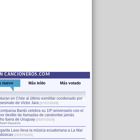
EN CANCIONEROS.COM
s nuevo
Más leído
Más votado
turan en Chile al último exmilitar condenado por
La comparsa Bantú celebra s
asesinato de Víctor Jara
mayor desfile de llamadas
1
[27/07/2026]
hecho fuera de Uruguay
[25
comparsa Bantú celebra su 10º aniversario con el
por Manel Gausachs
or desfile de llamadas de candombe jamás
Capturan en Chile al último
2
ho fuera de Uruguay
[25/07/2026]
el asesinato de Víctor Jara
[
Manel Gausachs
garita Laso lleva la música ecuatoriana a La Mar
Músicas
[22/07/2026]