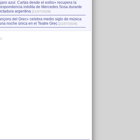
jaro azul. Cartas desde el exilio» recupera la
respondencia inédita de Mercedes Sosa durante
dictadura argentina
[21/07/2026]
nçons del Grec» celebra medio siglo de música
una noche única en el Teatre Grec
[21/07/2026]
AD