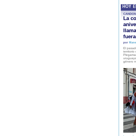
HOY 
CANDO
La co
anive
llam
fuer
por
Mane
El pasad
territori
Plegaman
uruguaya
género m