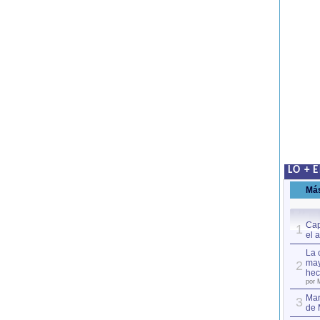
LO + 
Má
Cap
1
el 
La 
may
2
hec
por 
Mar
3
de 