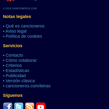
© 2026 CANCIONEROS.COM
Notas legales
•
Qué es cancioneros
•
Aviso legal
•
Política de cookies
Servicios
•
Contacto
•
Cómo colaborar
•
Criterios
•
Estadísticas
•
Publicidad
•
Versión clásica
•
cancioneros.com/letras
Síguenos