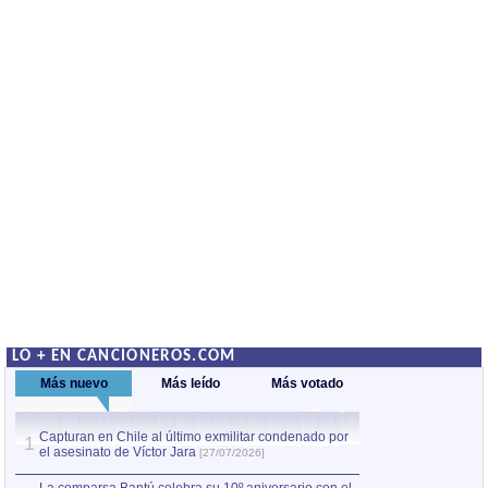
LO + EN CANCIONEROS.COM
Más nuevo
Más leído
Más votado
Capturan en Chile al último exmilitar condenado por
La comparsa Bantú
1
el asesinato de Víctor Jara
mayor desfile de
1
[27/07/2026]
hecho fuera de U
por Manel Gausachs