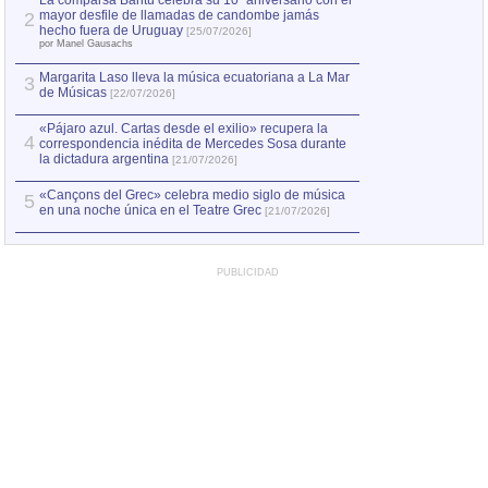
La comparsa Bantú celebra su 10º aniversario con el
mayor desfile de llamadas de candombe jamás
2
Capturan en Chile
2
hecho fuera de Uruguay
[25/07/2026]
el asesinato de Ví
por Manel Gausachs
Margarita Laso lleva la música ecuatoriana a La Mar
3
de Músicas
[22/07/2026]
«Pájaro azul. Cartas desde el exilio» recupera la
4
correspondencia inédita de Mercedes Sosa durante
la dictadura argentina
[21/07/2026]
«Cançons del Grec» celebra medio siglo de música
5
en una noche única en el Teatre Grec
[21/07/2026]
PUBLICIDAD