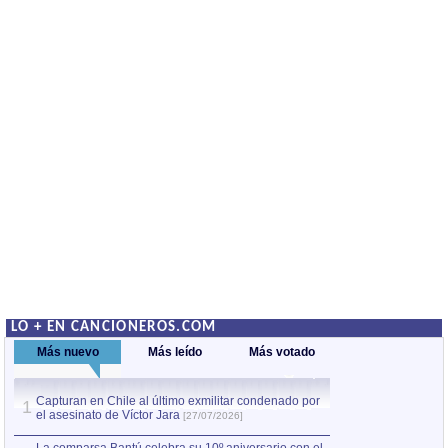
LO + EN CANCIONEROS.COM
Más nuevo
Más leído
Más votado
Capturan en Chile al último exmilitar condenado por
La comparsa Bantú
1
el asesinato de Víctor Jara
mayor desfile de
1
[27/07/2026]
hecho fuera de U
por Manel Gausachs