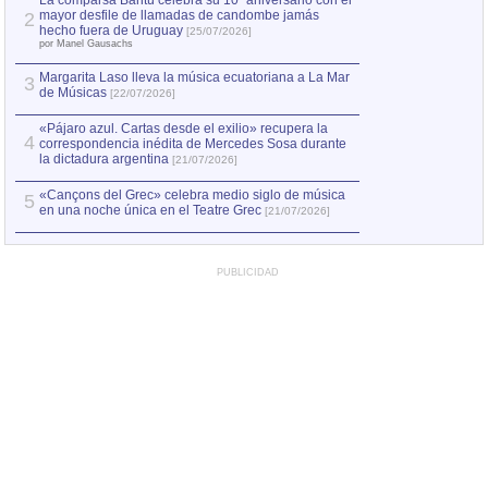
La comparsa Bantú celebra su 10º aniversario con el
mayor desfile de llamadas de candombe jamás
2
Capturan en Chile
2
hecho fuera de Uruguay
[25/07/2026]
el asesinato de Ví
por Manel Gausachs
Margarita Laso lleva la música ecuatoriana a La Mar
3
de Músicas
[22/07/2026]
«Pájaro azul. Cartas desde el exilio» recupera la
4
correspondencia inédita de Mercedes Sosa durante
la dictadura argentina
[21/07/2026]
«Cançons del Grec» celebra medio siglo de música
5
en una noche única en el Teatre Grec
[21/07/2026]
PUBLICIDAD