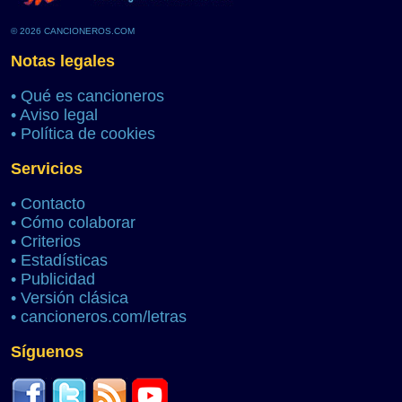
© 2026 CANCIONEROS.COM
Notas legales
•
Qué es cancioneros
•
Aviso legal
•
Política de cookies
Servicios
•
Contacto
•
Cómo colaborar
•
Criterios
•
Estadísticas
•
Publicidad
•
Versión clásica
•
cancioneros.com/letras
Síguenos