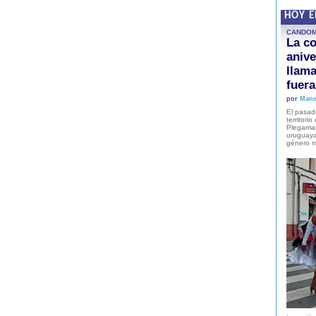
HOY 
CANDO
La co
anive
llam
fuer
por
Mane
El pasad
territori
Plegaman
uruguaya
género m