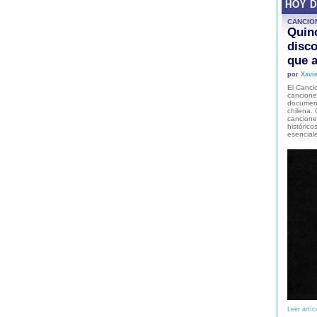
HOY 
CANCIO
Quinc
disco
que a
por
Xavie
El Cancio
cancione
document
chilena. 
canciones
histórico
esencial
Leer artíc