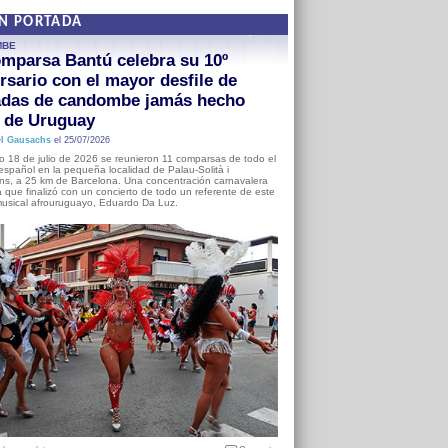
EN PORTADA
MBE
mparsa Bantú celebra su 10º
rsario con el mayor desfile de
adas de candombe jamás hecho
a de Uruguay
l Gausachs
el 25/07/2026
o 18 de julio de 2026 se reunieron 11 comparsas de todo el
o español en la pequeña localidad de Palau-Solità i
s, a 25 km de Barcelona. Una concentración carnavalera
 que finalizó con un concierto de todo un referente de este
usical afrouruguayo, Eduardo Da Luz.