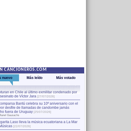
EN CANCIONEROS.COM
s nuevo
Más leído
Más votado
turan en Chile al último exmilitar condenado por
La comparsa Bantú celebra s
asesinato de Víctor Jara
mayor desfile de llamadas
1
[27/07/2026]
hecho fuera de Uruguay
[25
comparsa Bantú celebra su 10º aniversario con el
por Manel Gausachs
or desfile de llamadas de candombe jamás
Capturan en Chile al último
2
ho fuera de Uruguay
[25/07/2026]
el asesinato de Víctor Jara
[
Manel Gausachs
garita Laso lleva la música ecuatoriana a La Mar
Margarita Laso lleva la mús
3
Músicas
de Músicas
[22/07/2026]
[22/07/2026]