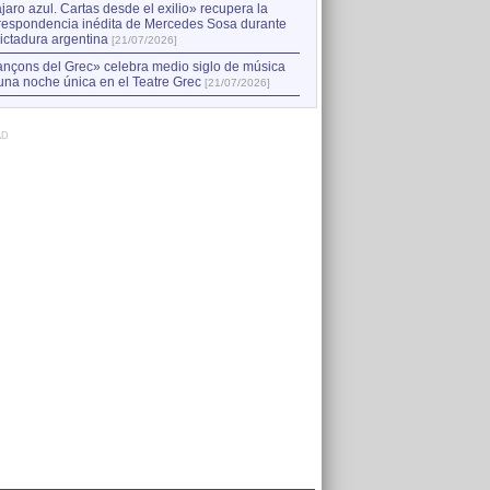
jaro azul. Cartas desde el exilio» recupera la
respondencia inédita de Mercedes Sosa durante
dictadura argentina
[21/07/2026]
nçons del Grec» celebra medio siglo de música
una noche única en el Teatre Grec
[21/07/2026]
AD