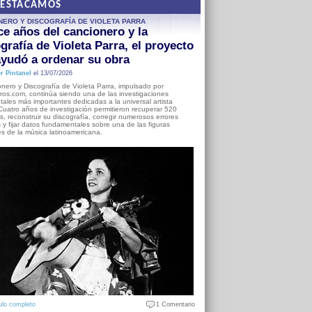
DESTACAMOS
NERO Y DISCOGRAFÍA DE VIOLETA PARRA
e años del cancionero y la
grafía de Violeta Parra, el proyecto
yudó a ordenar su obra
r Pintanel
el 13/07/2026
nero y Discografía de Violeta Parra, impulsado por
ros.com, continúa siendo una de las investigaciones
ales más importantes dedicadas a la universal artista
Cuatro años de investigación permitieron recuperar 520
, reconstruir su discografía, corregir numerosos errores
s y fijar datos fundamentales sobre una de las figuras
es de la música latinoamericana.
ulo completo
1 Comentario