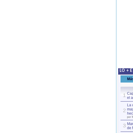
LO + 
Má
Cap
1
el 
La 
may
2
hec
por 
Mar
3
de 