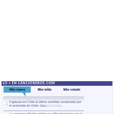
LO + EN CANCIONEROS.COM
Más nuevo
Más leído
Más votado
Capturan en Chile al último exmilitar condenado por
La comparsa Bantú
1
el asesinato de Víctor Jara
mayor desfile de
1
[27/07/2026]
hecho fuera de U
por Manel Gausachs