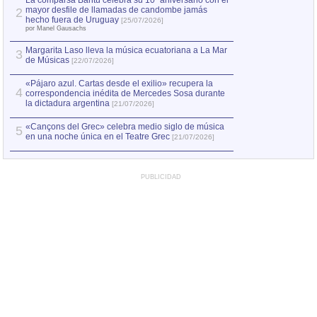
La comparsa Bantú celebra su 10º aniversario con el
mayor desfile de llamadas de candombe jamás
2
Capturan en Chile
2
hecho fuera de Uruguay
[25/07/2026]
el asesinato de Ví
por Manel Gausachs
Margarita Laso lleva la música ecuatoriana a La Mar
3
de Músicas
[22/07/2026]
«Pájaro azul. Cartas desde el exilio» recupera la
4
correspondencia inédita de Mercedes Sosa durante
la dictadura argentina
[21/07/2026]
«Cançons del Grec» celebra medio siglo de música
5
en una noche única en el Teatre Grec
[21/07/2026]
PUBLICIDAD