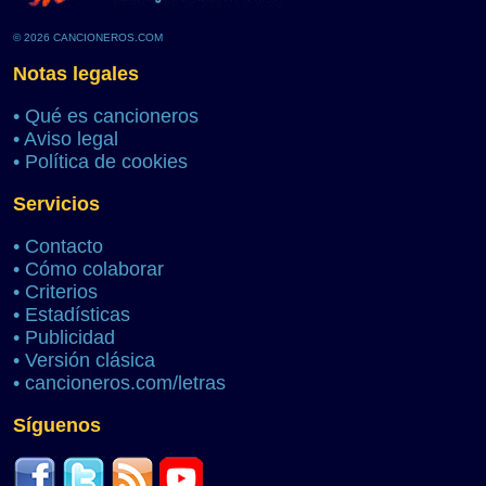
© 2026 CANCIONEROS.COM
Notas legales
•
Qué es cancioneros
•
Aviso legal
•
Política de cookies
Servicios
•
Contacto
•
Cómo colaborar
•
Criterios
•
Estadísticas
•
Publicidad
•
Versión clásica
•
cancioneros.com/letras
Síguenos