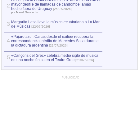
La comparsa Bantú celebra su 10º aniversario con el
mayor desfile de llamadas de candombe jamás
2
Capturan en Chile
2
hecho fuera de Uruguay
[25/07/2026]
el asesinato de Ví
por Manel Gausachs
Margarita Laso lleva la música ecuatoriana a La Mar
3
de Músicas
[22/07/2026]
«Pájaro azul. Cartas desde el exilio» recupera la
4
correspondencia inédita de Mercedes Sosa durante
la dictadura argentina
[21/07/2026]
«Cançons del Grec» celebra medio siglo de música
5
en una noche única en el Teatre Grec
[21/07/2026]
PUBLICIDAD