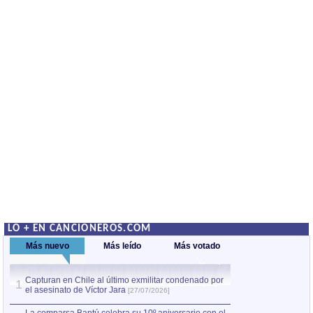
LO + EN CANCIONEROS.COM
Más nuevo
Más leído
Más votado
Capturan en Chile al último exmilitar condenado por
La comparsa Bantú
1
el asesinato de Víctor Jara
mayor desfile de
1
[27/07/2026]
hecho fuera de U
por Manel Gausachs