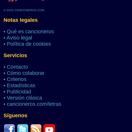
© 2026 CANCIONEROS.COM
Notas legales
•
Qué es cancioneros
•
Aviso legal
•
Política de cookies
Servicios
•
Contacto
•
Cómo colaborar
•
Criterios
•
Estadísticas
•
Publicidad
•
Versión clásica
•
cancioneros.com/letras
Síguenos