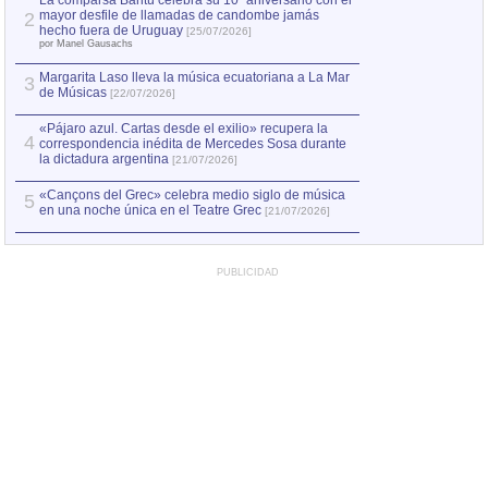
La comparsa Bantú celebra su 10º aniversario con el
mayor desfile de llamadas de candombe jamás
2
Capturan en Chile
2
hecho fuera de Uruguay
[25/07/2026]
el asesinato de Ví
por Manel Gausachs
Margarita Laso lleva la música ecuatoriana a La Mar
3
de Músicas
[22/07/2026]
«Pájaro azul. Cartas desde el exilio» recupera la
4
correspondencia inédita de Mercedes Sosa durante
la dictadura argentina
[21/07/2026]
«Cançons del Grec» celebra medio siglo de música
5
en una noche única en el Teatre Grec
[21/07/2026]
PUBLICIDAD