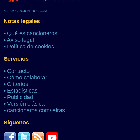
© 2026 CANCIONEROS.COM
Notas legales
•
Qué es cancioneros
•
Aviso legal
•
Política de cookies
Servicios
•
Contacto
•
Cómo colaborar
•
Criterios
•
Estadísticas
•
Publicidad
•
Versión clásica
•
cancioneros.com/letras
Síguenos