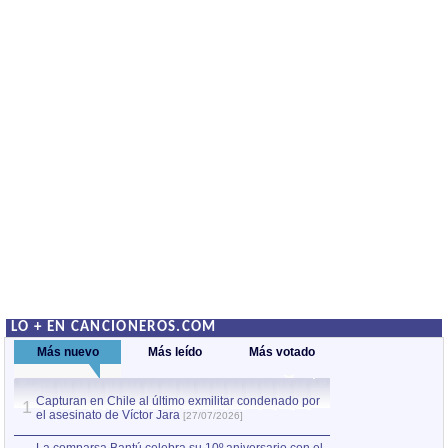
LO + EN CANCIONEROS.COM
Más nuevo
Más leído
Más votado
Capturan en Chile al último exmilitar condenado por
La comparsa Bantú
1
el asesinato de Víctor Jara
mayor desfile de
1
[27/07/2026]
hecho fuera de U
por Manel Gausachs