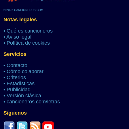
© 2026 CANCIONEROS.COM
Notas legales
•
Qué es cancioneros
•
Aviso legal
•
Política de cookies
Servicios
•
Contacto
•
Cómo colaborar
•
Criterios
•
Estadísticas
•
Publicidad
•
Versión clásica
•
cancioneros.com/letras
Síguenos