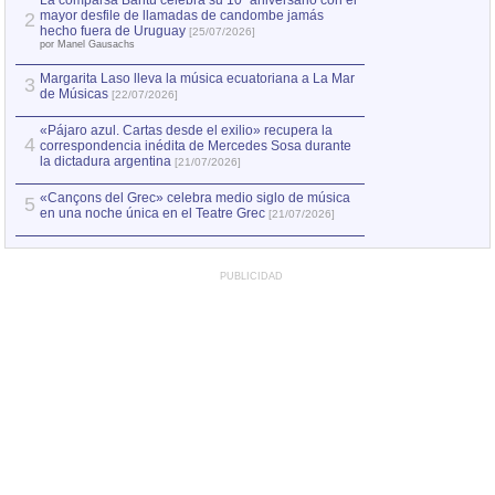
La comparsa Bantú celebra su 10º aniversario con el
mayor desfile de llamadas de candombe jamás
2
Capturan en Chile
2
hecho fuera de Uruguay
[25/07/2026]
el asesinato de Ví
por Manel Gausachs
Margarita Laso lleva la música ecuatoriana a La Mar
3
de Músicas
[22/07/2026]
«Pájaro azul. Cartas desde el exilio» recupera la
4
correspondencia inédita de Mercedes Sosa durante
la dictadura argentina
[21/07/2026]
«Cançons del Grec» celebra medio siglo de música
5
en una noche única en el Teatre Grec
[21/07/2026]
PUBLICIDAD