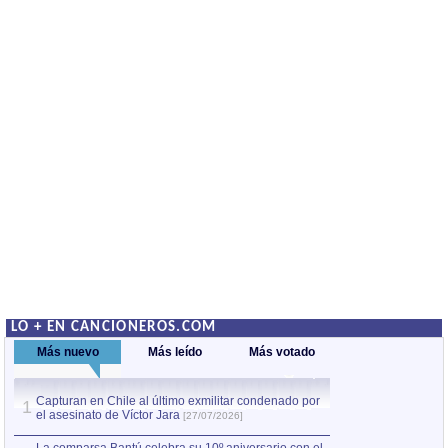
LO + EN CANCIONEROS.COM
Más nuevo
Más leído
Más votado
Capturan en Chile al último exmilitar condenado por
La comparsa Bantú
1
el asesinato de Víctor Jara
mayor desfile de
1
[27/07/2026]
hecho fuera de U
por Manel Gausachs