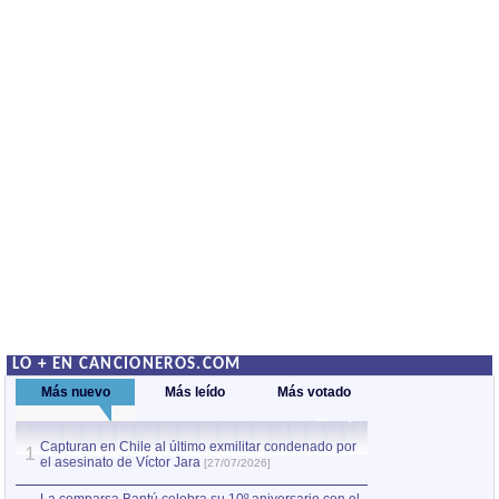
LO + EN CANCIONEROS.COM
Más nuevo
Más leído
Más votado
Capturan en Chile al último exmilitar condenado por
La comparsa Bantú
1
el asesinato de Víctor Jara
mayor desfile de
1
[27/07/2026]
hecho fuera de U
por Manel Gausachs