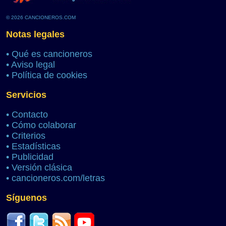
© 2026 CANCIONEROS.COM
Notas legales
•
Qué es cancioneros
•
Aviso legal
•
Política de cookies
Servicios
•
Contacto
•
Cómo colaborar
•
Criterios
•
Estadísticas
•
Publicidad
•
Versión clásica
•
cancioneros.com/letras
Síguenos