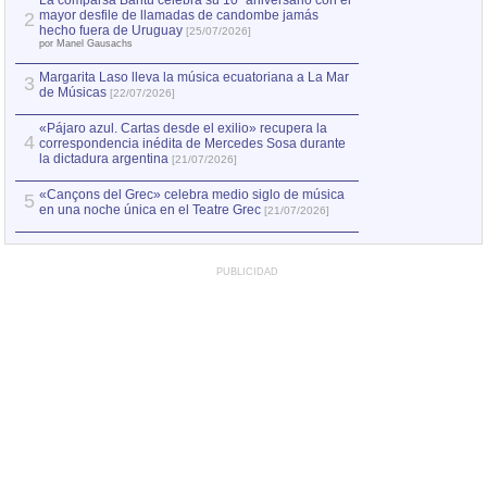
La comparsa Bantú celebra su 10º aniversario con el
mayor desfile de llamadas de candombe jamás
2
Capturan en Chile
2
hecho fuera de Uruguay
[25/07/2026]
el asesinato de Ví
por Manel Gausachs
Margarita Laso lleva la música ecuatoriana a La Mar
Margarita Laso ll
3
3
de Músicas
de Músicas
[22/07/2026]
[22/07
«Pájaro azul. Cartas desde el exilio» recupera la
4
correspondencia inédita de Mercedes Sosa durante
la dictadura argentina
[21/07/2026]
«Cançons del Grec» celebra medio siglo de música
5
en una noche única en el Teatre Grec
[21/07/2026]
PUBLICIDAD