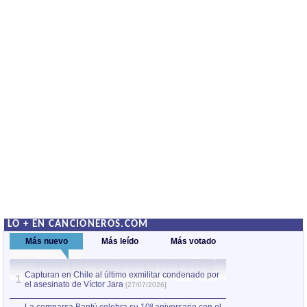
LO + EN CANCIONEROS.COM
Más nuevo
Más leído
Más votado
Capturan en Chile al último exmilitar condenado por
La comparsa Bantú
1
el asesinato de Víctor Jara
mayor desfile de
1
[27/07/2026]
hecho fuera de U
por Manel Gausachs