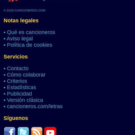
© 2026 CANCIONEROS.COM
Notas legales
•
Qué es cancioneros
•
Aviso legal
•
Política de cookies
Servicios
•
Contacto
•
Cómo colaborar
•
Criterios
•
Estadísticas
•
Publicidad
•
Versión clásica
•
cancioneros.com/letras
Síguenos