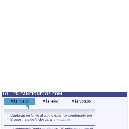
LO + EN CANCIONEROS.COM
Más nuevo
Más leído
Más votado
Capturan en Chile al último exmilitar condenado por
La comparsa Bantú
1
el asesinato de Víctor Jara
mayor desfile de
1
[27/07/2026]
hecho fuera de U
por Manel Gausachs