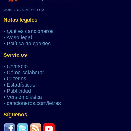
© 2026 CANCIONEROS.COM
Notas legales
•
Qué es cancioneros
•
Aviso legal
•
Política de cookies
Servicios
•
Contacto
•
Cómo colaborar
•
Criterios
•
Estadísticas
•
Publicidad
•
Versión clásica
•
cancioneros.com/letras
Síguenos