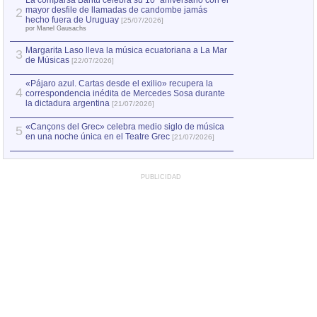
La comparsa Bantú celebra su 10º aniversario con el
mayor desfile de llamadas de candombe jamás
2
Capturan en Chile
2
hecho fuera de Uruguay
[25/07/2026]
el asesinato de Ví
por Manel Gausachs
Margarita Laso lleva la música ecuatoriana a La Mar
3
de Músicas
[22/07/2026]
«Pájaro azul. Cartas desde el exilio» recupera la
4
correspondencia inédita de Mercedes Sosa durante
la dictadura argentina
[21/07/2026]
«Cançons del Grec» celebra medio siglo de música
5
en una noche única en el Teatre Grec
[21/07/2026]
PUBLICIDAD