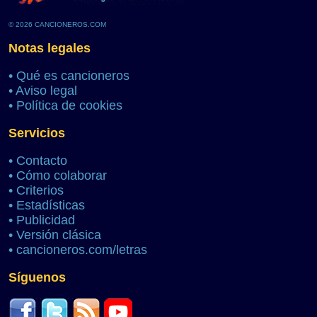
© 2026 CANCIONEROS.COM
Notas legales
•
Qué es cancioneros
•
Aviso legal
•
Política de cookies
Servicios
•
Contacto
•
Cómo colaborar
•
Criterios
•
Estadísticas
•
Publicidad
•
Versión clásica
•
cancioneros.com/letras
Síguenos