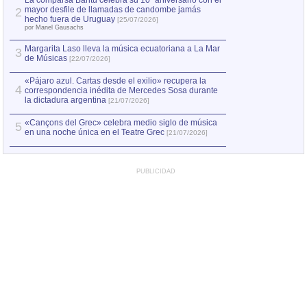
La comparsa Bantú celebra su 10º aniversario con el
mayor desfile de llamadas de candombe jamás
2
Capturan en Chile
2
hecho fuera de Uruguay
[25/07/2026]
el asesinato de Ví
por Manel Gausachs
Margarita Laso lleva la música ecuatoriana a La Mar
3
de Músicas
[22/07/2026]
«Pájaro azul. Cartas desde el exilio» recupera la
4
correspondencia inédita de Mercedes Sosa durante
la dictadura argentina
[21/07/2026]
«Cançons del Grec» celebra medio siglo de música
5
en una noche única en el Teatre Grec
[21/07/2026]
PUBLICIDAD