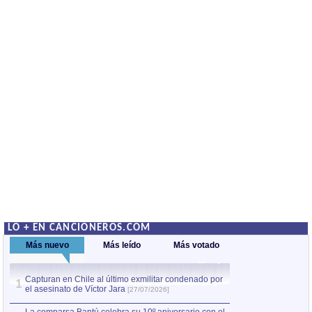
LO + EN CANCIONEROS.COM
Más nuevo
Más leído
Más votado
Capturan en Chile al último exmilitar condenado por
La comparsa Bantú
1
el asesinato de Víctor Jara
mayor desfile de
1
[27/07/2026]
hecho fuera de U
por Manel Gausachs