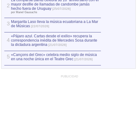
La comparsa Bantú celebra su 10º aniversario con el
mayor desfile de llamadas de candombe jamás
2
Capturan en Chile
2
hecho fuera de Uruguay
[25/07/2026]
el asesinato de Ví
por Manel Gausachs
Margarita Laso lleva la música ecuatoriana a La Mar
3
de Músicas
[22/07/2026]
«Pájaro azul. Cartas desde el exilio» recupera la
4
correspondencia inédita de Mercedes Sosa durante
la dictadura argentina
[21/07/2026]
«Cançons del Grec» celebra medio siglo de música
5
en una noche única en el Teatre Grec
[21/07/2026]
PUBLICIDAD