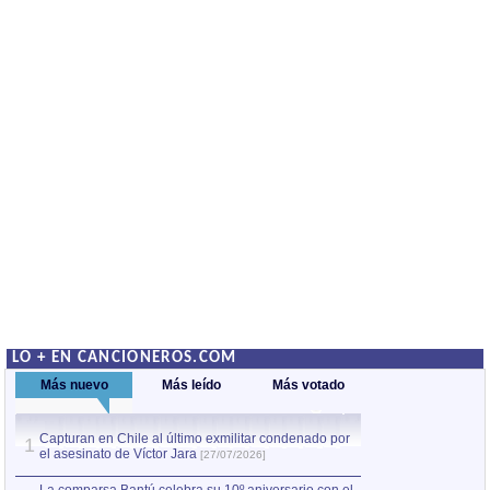
LO + EN CANCIONEROS.COM
Más nuevo
Más leído
Más votado
Capturan en Chile al último exmilitar condenado por
La comparsa Bantú
1
el asesinato de Víctor Jara
mayor desfile de
1
[27/07/2026]
hecho fuera de U
por Manel Gausachs