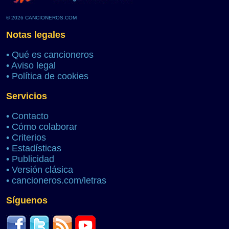
© 2026 CANCIONEROS.COM
Notas legales
•
Qué es cancioneros
•
Aviso legal
•
Política de cookies
Servicios
•
Contacto
•
Cómo colaborar
•
Criterios
•
Estadísticas
•
Publicidad
•
Versión clásica
•
cancioneros.com/letras
Síguenos