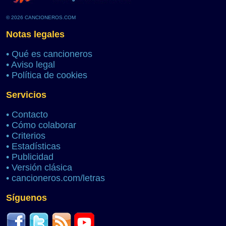
© 2026 CANCIONEROS.COM
Notas legales
•
Qué es cancioneros
•
Aviso legal
•
Política de cookies
Servicios
•
Contacto
•
Cómo colaborar
•
Criterios
•
Estadísticas
•
Publicidad
•
Versión clásica
•
cancioneros.com/letras
Síguenos