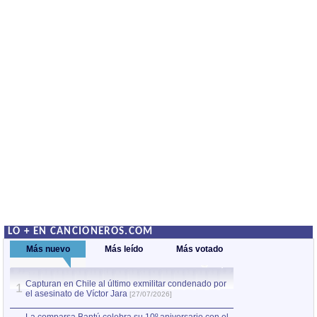
LO + EN CANCIONEROS.COM
Más nuevo
Más leído
Más votado
Capturan en Chile al último exmilitar condenado por
Capturan en Chile
1
1
el asesinato de Víctor Jara
el asesinato de Ví
[27/07/2026]