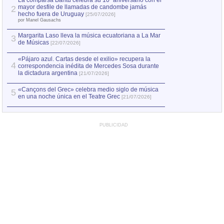
La comparsa Bantú celebra su 10º aniversario con el
mayor desfile de llamadas de candombe jamás
2
hecho fuera de Uruguay
[25/07/2026]
por Manel Gausachs
Margarita Laso lleva la música ecuatoriana a La Mar
3
de Músicas
[22/07/2026]
«Pájaro azul. Cartas desde el exilio» recupera la
4
correspondencia inédita de Mercedes Sosa durante
la dictadura argentina
[21/07/2026]
«Cançons del Grec» celebra medio siglo de música
5
en una noche única en el Teatre Grec
[21/07/2026]
PUBLICIDAD