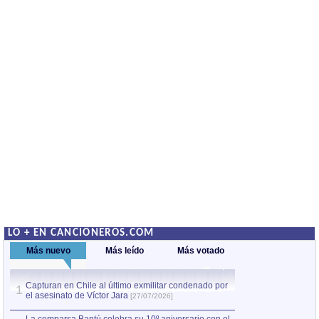
LO + EN CANCIONEROS.COM
Más nuevo
Más leído
Más votado
Capturan en Chile al último exmilitar condenado por
La comparsa Bantú
1
el asesinato de Víctor Jara
mayor desfile de
1
[27/07/2026]
hecho fuera de U
por Manel Gausachs