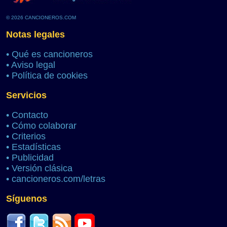
© 2026 CANCIONEROS.COM
Notas legales
•
Qué es cancioneros
•
Aviso legal
•
Política de cookies
Servicios
•
Contacto
•
Cómo colaborar
•
Criterios
•
Estadísticas
•
Publicidad
•
Versión clásica
•
cancioneros.com/letras
Síguenos