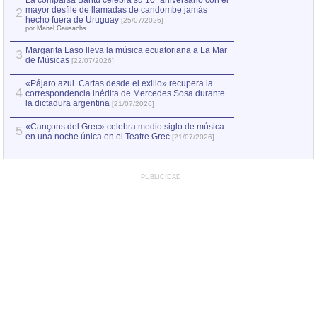
La comparsa Bantú celebra su 10º aniversario con el
mayor desfile de llamadas de candombe jamás
2
Capturan en Chile
2
hecho fuera de Uruguay
[25/07/2026]
el asesinato de Ví
por Manel Gausachs
Margarita Laso lleva la música ecuatoriana a La Mar
3
de Músicas
[22/07/2026]
«Pájaro azul. Cartas desde el exilio» recupera la
4
correspondencia inédita de Mercedes Sosa durante
la dictadura argentina
[21/07/2026]
«Cançons del Grec» celebra medio siglo de música
5
en una noche única en el Teatre Grec
[21/07/2026]
PUBLICIDAD