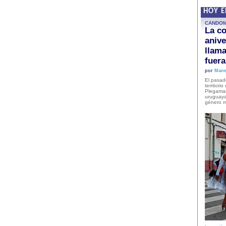
HOY 
CANDO
La co
anive
llam
fuer
por
Mane
El pasad
territori
Plegaman
uruguaya
género m