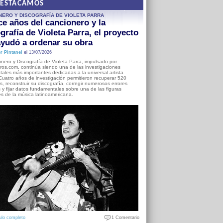
DESTACAMOS
NERO Y DISCOGRAFÍA DE VIOLETA PARRA
e años del cancionero y la
grafía de Violeta Parra, el proyecto
yudó a ordenar su obra
r Pintanel
el 13/07/2026
nero y Discografía de Violeta Parra, impulsado por
ros.com, continúa siendo una de las investigaciones
ales más importantes dedicadas a la universal artista
Cuatro años de investigación permitieron recuperar 520
, reconstruir su discografía, corregir numerosos errores
s y fijar datos fundamentales sobre una de las figuras
es de la música latinoamericana.
ulo completo
1 Comentario