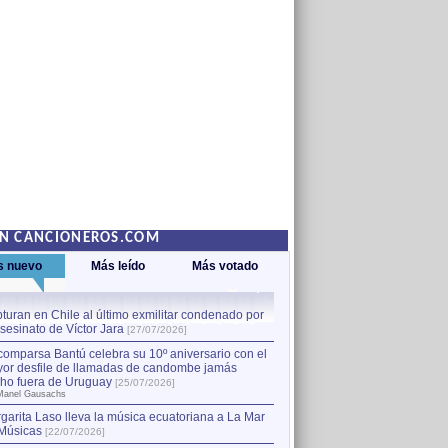
EN CANCIONEROS.COM
s nuevo
Más leído
Más votado
turan en Chile al último exmilitar condenado por
La comparsa Bantú celebra s
asesinato de Víctor Jara
mayor desfile de llamadas
1
[27/07/2026]
hecho fuera de Uruguay
[25
comparsa Bantú celebra su 10º aniversario con el
por Manel Gausachs
or desfile de llamadas de candombe jamás
Capturan en Chile al último
2
ho fuera de Uruguay
[25/07/2026]
el asesinato de Víctor Jara
[
Manel Gausachs
garita Laso lleva la música ecuatoriana a La Mar
Músicas
[22/07/2026]