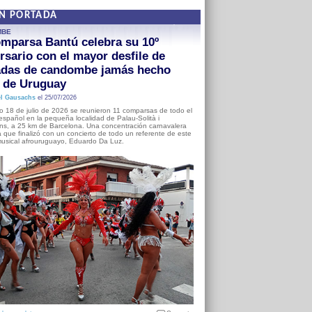
EN PORTADA
MBE
mparsa Bantú celebra su 10º
rsario con el mayor desfile de
adas de candombe jamás hecho
a de Uruguay
l Gausachs
el 25/07/2026
o 18 de julio de 2026 se reunieron 11 comparsas de todo el
o español en la pequeña localidad de Palau-Solità i
s, a 25 km de Barcelona. Una concentración carnavalera
 que finalizó con un concierto de todo un referente de este
usical afrouruguayo, Eduardo Da Luz.