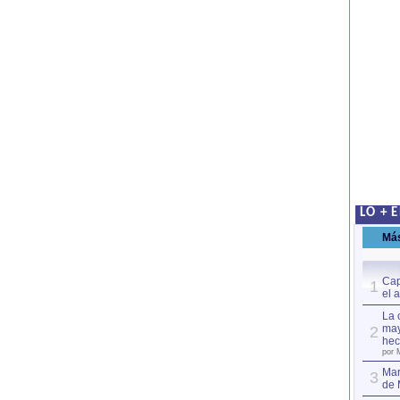
LO + 
Má
Cap
1
el 
La 
may
2
hec
por 
Mar
3
de 