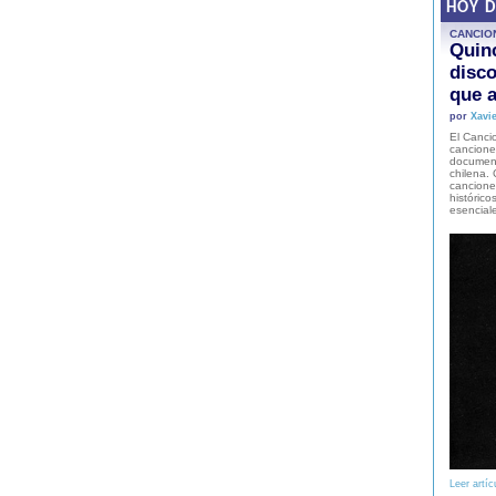
HOY 
CANCIO
Quinc
disco
que a
por
Xavie
El Cancio
cancione
document
chilena. 
canciones
histórico
esencial
Leer artíc