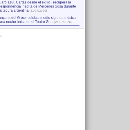
jaro azul. Cartas desde el exilio» recupera la
respondencia inédita de Mercedes Sosa durante
dictadura argentina
[21/07/2026]
nçons del Grec» celebra medio siglo de música
una noche única en el Teatre Grec
[21/07/2026]
AD