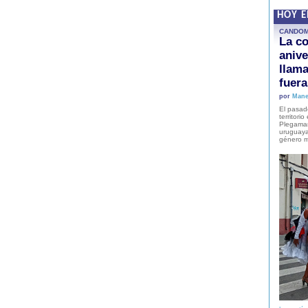
HOY 
CANDO
La co
anive
llam
fuer
por
Mane
El pasad
territori
Plegaman
uruguaya
género m