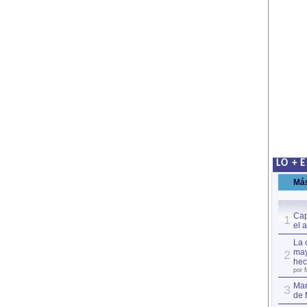
LO + 
Má
Cap
1
el 
La 
may
2
hec
por 
Mar
3
de 