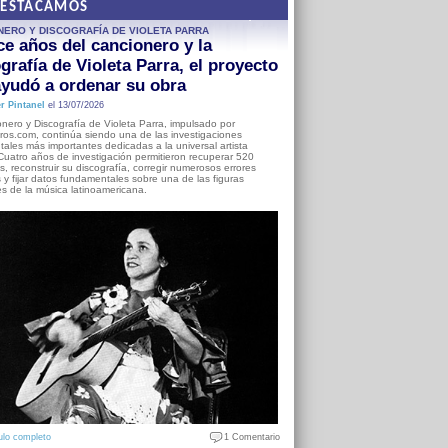
DESTACAMOS
NERO Y DISCOGRAFÍA DE VIOLETA PARRA
e años del cancionero y la
grafía de Violeta Parra, el proyecto
yudó a ordenar su obra
r Pintanel
el 13/07/2026
nero y Discografía de Violeta Parra, impulsado por
ros.com, continúa siendo una de las investigaciones
ales más importantes dedicadas a la universal artista
Cuatro años de investigación permitieron recuperar 520
, reconstruir su discografía, corregir numerosos errores
s y fijar datos fundamentales sobre una de las figuras
es de la música latinoamericana.
ulo completo
1 Comentario