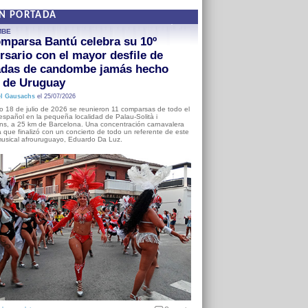
EN PORTADA
MBE
mparsa Bantú celebra su 10º
rsario con el mayor desfile de
adas de candombe jamás hecho
a de Uruguay
l Gausachs
el 25/07/2026
o 18 de julio de 2026 se reunieron 11 comparsas de todo el
o español en la pequeña localidad de Palau-Solità i
s, a 25 km de Barcelona. Una concentración carnavalera
 que finalizó con un concierto de todo un referente de este
usical afrouruguayo, Eduardo Da Luz.