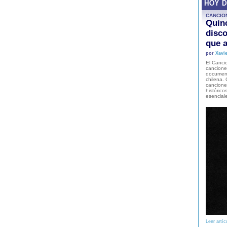
HOY 
CANCIO
Quinc
disco
que a
por
Xavie
El Cancio
cancione
document
chilena. 
canciones
histórico
esencial
Leer artíc