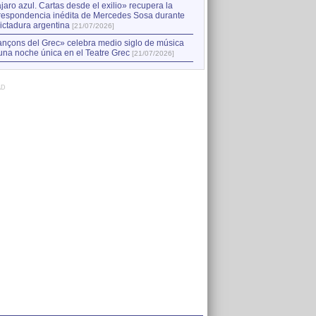
jaro azul. Cartas desde el exilio» recupera la
respondencia inédita de Mercedes Sosa durante
dictadura argentina
[21/07/2026]
nçons del Grec» celebra medio siglo de música
una noche única en el Teatre Grec
[21/07/2026]
AD