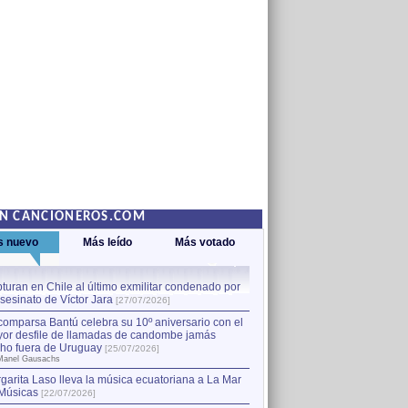
EN CANCIONEROS.COM
s nuevo
Más leído
Más votado
turan en Chile al último exmilitar condenado por
La comparsa Bantú celebra s
asesinato de Víctor Jara
mayor desfile de llamadas
1
[27/07/2026]
hecho fuera de Uruguay
[25
comparsa Bantú celebra su 10º aniversario con el
por Manel Gausachs
or desfile de llamadas de candombe jamás
Capturan en Chile al último
2
ho fuera de Uruguay
[25/07/2026]
el asesinato de Víctor Jara
[
Manel Gausachs
garita Laso lleva la música ecuatoriana a La Mar
Margarita Laso lleva la mús
3
Músicas
de Músicas
[22/07/2026]
[22/07/2026]