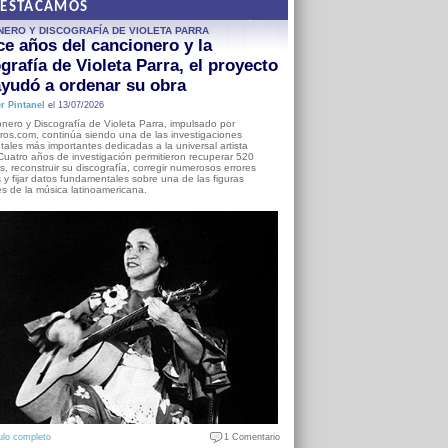
DESTACAMOS
NERO Y DISCOGRAFÍA DE VIOLETA PARRA
e años del cancionero y la
grafía de Violeta Parra, el proyecto
yudó a ordenar su obra
r Pintanel
el 13/07/2026
nero y Discografía de Violeta Parra, impulsado por
ros.com, continúa siendo una de las investigaciones
ales más importantes dedicadas a la universal artista
Cuatro años de investigación permitieron recuperar 520
, reconstruir su discografía, corregir numerosos errores
s y fijar datos fundamentales sobre una de las figuras
es de la música latinoamericana.
ulo completo
1 Comentario