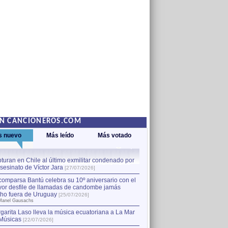
EN CANCIONEROS.COM
s nuevo
Más leído
Más votado
turan en Chile al último exmilitar condenado por
La comparsa Bantú celebra s
asesinato de Víctor Jara
mayor desfile de llamadas
1
[27/07/2026]
hecho fuera de Uruguay
[25
comparsa Bantú celebra su 10º aniversario con el
por Manel Gausachs
or desfile de llamadas de candombe jamás
Capturan en Chile al último
2
ho fuera de Uruguay
[25/07/2026]
el asesinato de Víctor Jara
[
Manel Gausachs
garita Laso lleva la música ecuatoriana a La Mar
Músicas
[22/07/2026]