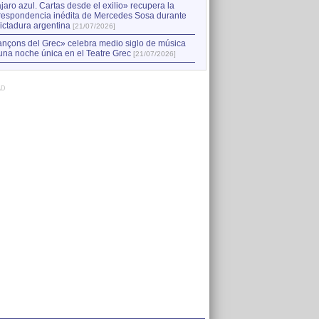
jaro azul. Cartas desde el exilio» recupera la
respondencia inédita de Mercedes Sosa durante
dictadura argentina
[21/07/2026]
nçons del Grec» celebra medio siglo de música
una noche única en el Teatre Grec
[21/07/2026]
AD