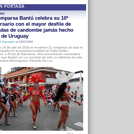
EN PORTADA
MBE
mparsa Bantú celebra su 10º
rsario con el mayor desfile de
adas de candombe jamás hecho
a de Uruguay
l Gausachs
el 25/07/2026
o 18 de julio de 2026 se reunieron 11 comparsas de todo el
o español en la pequeña localidad de Palau-Solità i
s, a 25 km de Barcelona. Una concentración carnavalera
 que finalizó con un concierto de todo un referente de este
usical afrouruguayo, Eduardo Da Luz.