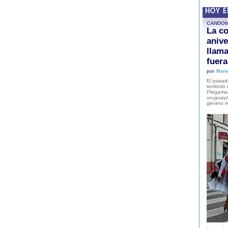
HOY 
CANDO
La co
anive
llam
fuer
por
Mane
El pasad
territori
Plegaman
uruguaya
género m