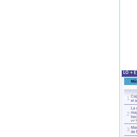
LO + 
Má
Cap
1
el 
La 
may
2
hec
por 
Mar
3
de 