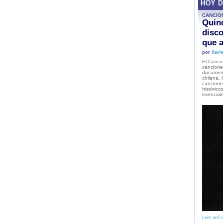
HOY 
CANCIO
Quinc
disco
que a
por
Xavie
El Cancio
cancione
document
chilena. 
canciones
histórico
esencial
Leer artíc