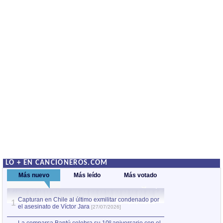
LO + EN CANCIONEROS.COM
Más nuevo
Más leído
Más votado
Capturan en Chile al último exmilitar condenado por
La comparsa Bantú
1
el asesinato de Víctor Jara
mayor desfile de
1
[27/07/2026]
hecho fuera de U
por Manel Gausachs