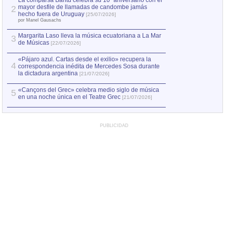
La comparsa Bantú celebra su 10º aniversario con el
mayor desfile de llamadas de candombe jamás
2
Capturan en Chile
2
hecho fuera de Uruguay
[25/07/2026]
el asesinato de Ví
por Manel Gausachs
Margarita Laso lleva la música ecuatoriana a La Mar
3
de Músicas
[22/07/2026]
«Pájaro azul. Cartas desde el exilio» recupera la
4
correspondencia inédita de Mercedes Sosa durante
la dictadura argentina
[21/07/2026]
«Cançons del Grec» celebra medio siglo de música
5
en una noche única en el Teatre Grec
[21/07/2026]
PUBLICIDAD