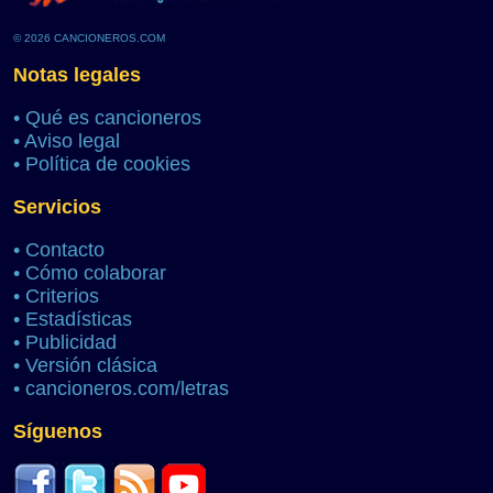
© 2026 CANCIONEROS.COM
Notas legales
•
Qué es cancioneros
•
Aviso legal
•
Política de cookies
Servicios
•
Contacto
•
Cómo colaborar
•
Criterios
•
Estadísticas
•
Publicidad
•
Versión clásica
•
cancioneros.com/letras
Síguenos