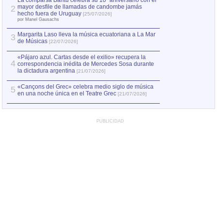
La comparsa Bantú celebra su 10º aniversario con el
mayor desfile de llamadas de candombe jamás
2
Capturan en Chile
2
hecho fuera de Uruguay
[25/07/2026]
el asesinato de Ví
por Manel Gausachs
Margarita Laso lleva la música ecuatoriana a La Mar
Margarita Laso ll
3
3
de Músicas
de Músicas
[22/07/2026]
[22/07
«Pájaro azul. Cartas desde el exilio» recupera la
4
correspondencia inédita de Mercedes Sosa durante
la dictadura argentina
[21/07/2026]
«Cançons del Grec» celebra medio siglo de música
5
en una noche única en el Teatre Grec
[21/07/2026]
PUBLICIDAD