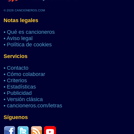
© 2026 CANCIONEROS.COM
Notas legales
•
Qué es cancioneros
•
Aviso legal
•
Política de cookies
Servicios
•
Contacto
•
Cómo colaborar
•
Criterios
•
Estadísticas
•
Publicidad
•
Versión clásica
•
cancioneros.com/letras
Síguenos