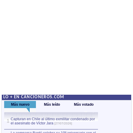
LO + EN CANCIONEROS.COM
Más nuevo
Más leído
Más votado
Capturan en Chile al último exmilitar condenado por
La comparsa Bantú
1
el asesinato de Víctor Jara
mayor desfile de
1
[27/07/2026]
hecho fuera de U
por Manel Gausachs