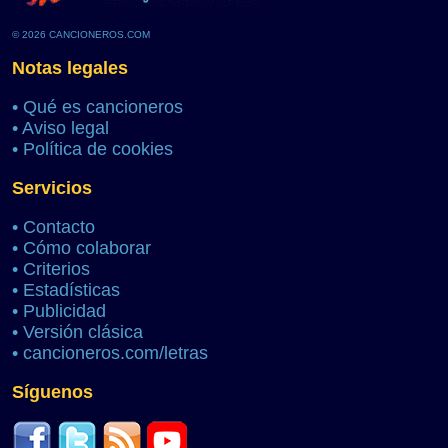
© 2026 CANCIONEROS.COM
Notas legales
•
Qué es cancioneros
•
Aviso legal
•
Política de cookies
Servicios
•
Contacto
•
Cómo colaborar
•
Criterios
•
Estadísticas
•
Publicidad
•
Versión clásica
•
cancioneros.com/letras
Síguenos