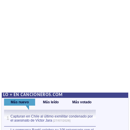
LO + EN CANCIONEROS.COM
Más nuevo
Más leído
Más votado
Capturan en Chile al último exmilitar condenado por
La comparsa Bantú
1
el asesinato de Víctor Jara
mayor desfile de
1
[27/07/2026]
hecho fuera de U
por Manel Gausachs