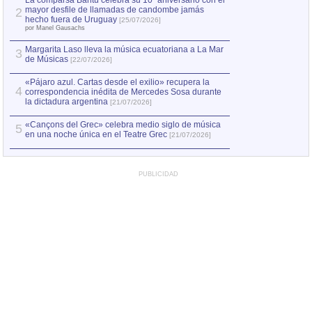
La comparsa Bantú celebra su 10º aniversario con el
mayor desfile de llamadas de candombe jamás
2
Capturan en Chile
2
hecho fuera de Uruguay
[25/07/2026]
el asesinato de Ví
por Manel Gausachs
Margarita Laso lleva la música ecuatoriana a La Mar
3
de Músicas
[22/07/2026]
«Pájaro azul. Cartas desde el exilio» recupera la
4
correspondencia inédita de Mercedes Sosa durante
la dictadura argentina
[21/07/2026]
«Cançons del Grec» celebra medio siglo de música
5
en una noche única en el Teatre Grec
[21/07/2026]
PUBLICIDAD