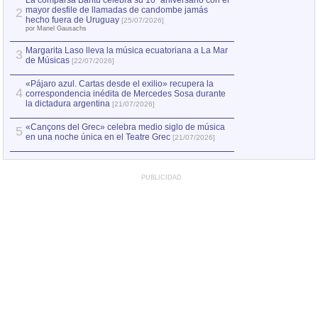
La comparsa Bantú celebra su 10º aniversario con el
mayor desfile de llamadas de candombe jamás
2
Capturan en Chile
2
hecho fuera de Uruguay
[25/07/2026]
el asesinato de Ví
por Manel Gausachs
Margarita Laso lleva la música ecuatoriana a La Mar
3
de Músicas
[22/07/2026]
«Pájaro azul. Cartas desde el exilio» recupera la
4
correspondencia inédita de Mercedes Sosa durante
la dictadura argentina
[21/07/2026]
«Cançons del Grec» celebra medio siglo de música
5
en una noche única en el Teatre Grec
[21/07/2026]
PUBLICIDAD