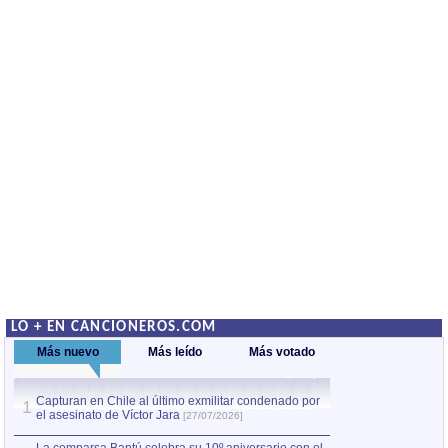
LO + EN CANCIONEROS.COM
Más nuevo
Más leído
Más votado
Capturan en Chile al último exmilitar condenado por
La comparsa Bantú
1
el asesinato de Víctor Jara
mayor desfile de
1
[27/07/2026]
hecho fuera de U
por Manel Gausachs