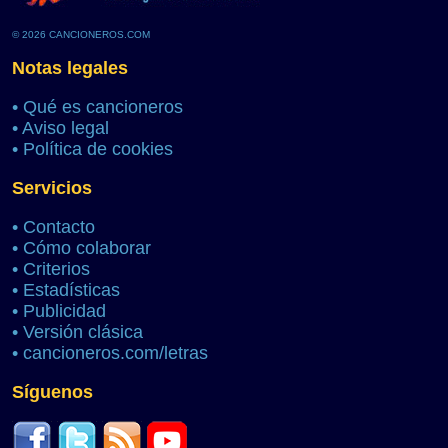
© 2026 CANCIONEROS.COM
Notas legales
•
Qué es cancioneros
•
Aviso legal
•
Política de cookies
Servicios
•
Contacto
•
Cómo colaborar
•
Criterios
•
Estadísticas
•
Publicidad
•
Versión clásica
•
cancioneros.com/letras
Síguenos