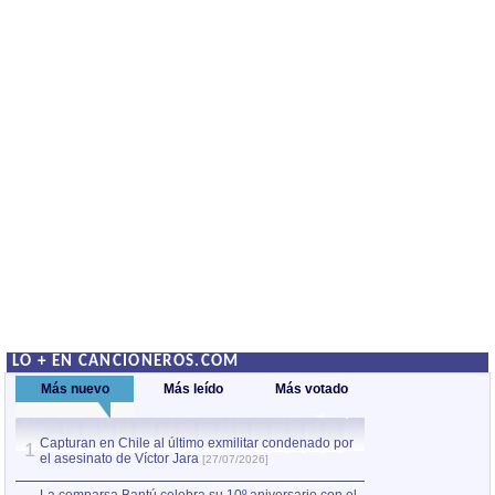
LO + EN CANCIONEROS.COM
Más nuevo
Más leído
Más votado
Capturan en Chile al último exmilitar condenado por
La comparsa Bantú
1
el asesinato de Víctor Jara
mayor desfile de
1
[27/07/2026]
hecho fuera de U
por Manel Gausachs