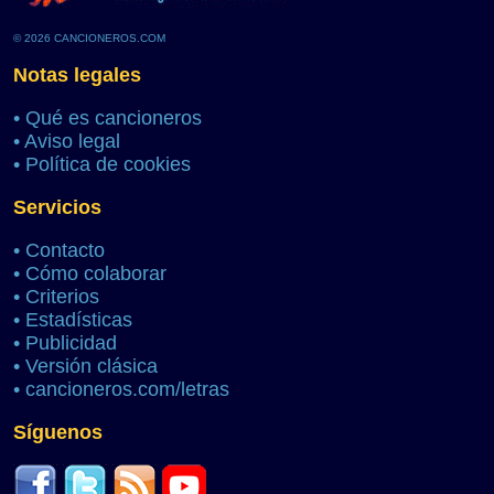
© 2026 CANCIONEROS.COM
Notas legales
•
Qué es cancioneros
•
Aviso legal
•
Política de cookies
Servicios
•
Contacto
•
Cómo colaborar
•
Criterios
•
Estadísticas
•
Publicidad
•
Versión clásica
•
cancioneros.com/letras
Síguenos