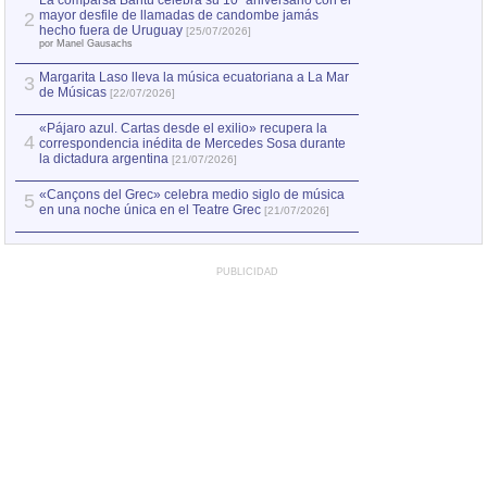
La comparsa Bantú celebra su 10º aniversario con el
mayor desfile de llamadas de candombe jamás
2
Capturan en Chile
2
hecho fuera de Uruguay
[25/07/2026]
el asesinato de Ví
por Manel Gausachs
Margarita Laso lleva la música ecuatoriana a La Mar
3
de Músicas
[22/07/2026]
«Pájaro azul. Cartas desde el exilio» recupera la
4
correspondencia inédita de Mercedes Sosa durante
la dictadura argentina
[21/07/2026]
«Cançons del Grec» celebra medio siglo de música
5
en una noche única en el Teatre Grec
[21/07/2026]
PUBLICIDAD